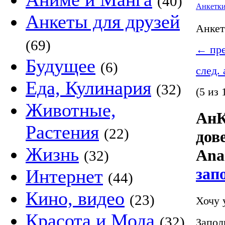
(40)
Анкетк
Анкеты для друзей
Анке
(69)
←
пре
Будущее
(6)
след.
Еда, Кулинария
(32)
(5 из 
Животные,
АнК
Растения
(22)
дов
Жизнь
Anas
(32)
зап
Интернет
(44)
Кино, видео
(23)
Хочу 
Красота и Мода
(32)
Запол