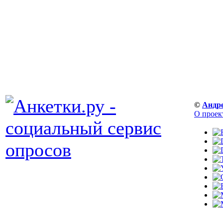
©
Андр
О проек