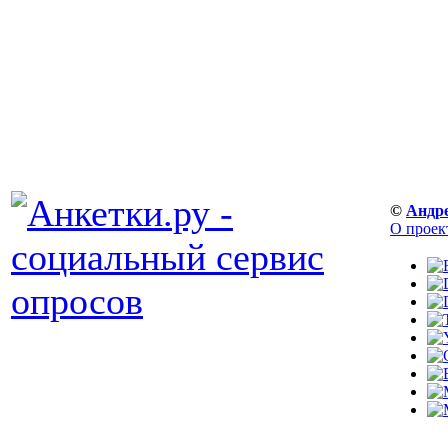
©
Андр
О проек