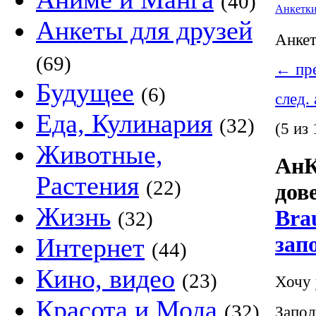
(40)
Анкетк
Анкеты для друзей
Анке
(69)
←
пре
Будущее
(6)
след.
Еда, Кулинария
(32)
(5 из 
Животные,
АнК
Растения
(22)
дов
Жизнь
Bra
(32)
зап
Интернет
(44)
Кино, видео
(23)
Хочу 
Красота и Мода
(32)
Запол