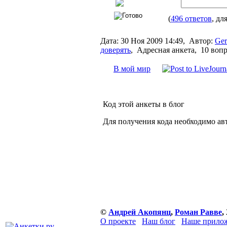
(
496 ответов
, дл
Дата:
30 Ноя 2009 14:49,
Автор:
Ger
доверять
,
Адресная анкета, 10 воп
В мой мир
Код этой анкеты в блог
Для получения кода необходимо ав
©
Андрей Акопянц
,
Роман Равве
,
О проекте
Наш блог
Наше прилож