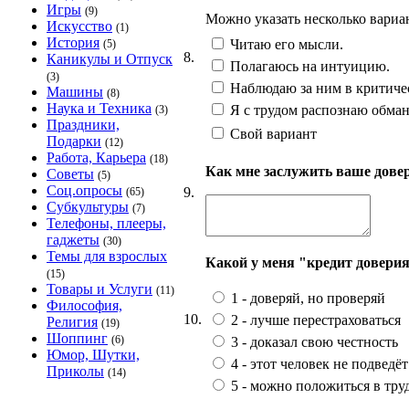
Игры
(9)
Можно указать несколько вариа
Искусство
(1)
История
Читаю его мысли.
(5)
8.
Каникулы и Отпуск
Полагаюсь на интуицию.
(3)
Наблюдаю за ним в критиче
Машины
(8)
Наука и Техника
Я с трудом распознаю обман.
(3)
Праздники,
Свой вариант
Подарки
(12)
Работа, Карьера
(18)
Как мне заслужить ваше дове
Советы
(5)
Соц.опросы
9.
(65)
Субкультуры
(7)
Телефоны, плееры,
гаджеты
(30)
Темы для взрослых
Какой у меня "кредит довери
(15)
Товары и Услуги
(11)
1 - доверяй, но проверяй
Философия,
10.
2 - лучше перестраховаться
Религия
(19)
Шоппинг
(6)
3 - доказал свою честность
Юмор, Шутки,
4 - этот человек не подведёт
Приколы
(14)
5 - можно положиться в тр