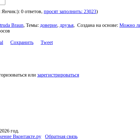
я Янчик:): 0 ответов,
просят заполнить: 23023
)
truda Braun
,
Темы:
доверие
,
друзья
,
Создана на основе:
Можно л
росов
Сохранить
Tweet
торизоваться или
зарегистрироваться
2026 год.
ение Вконтакте.ру
Обратная связь