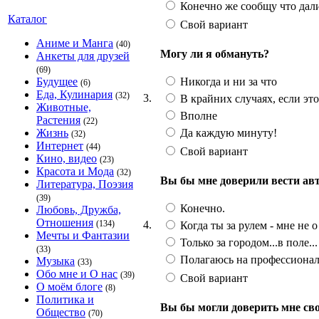
Конечно же сообщу что дал
Каталог
Свой вариант
Аниме и Манга
(40)
Могу ли я обмануть?
Анкеты для друзей
(69)
Никогда и ни за что
Будущее
(6)
Еда, Кулинария
(32)
3.
В крайних случаях, если эт
Животные,
Вполне
Растения
(22)
Да каждую минуту!
Жизнь
(32)
Интернет
(44)
Свой вариант
Кино, видео
(23)
Красота и Мода
(32)
Вы бы мне доверили вести ав
Литература, Поэзия
(39)
Конечно.
Любовь, Дружба,
Отношения
4.
(134)
Когда ты за рулем - мне не о
Мечты и Фантазии
Только за городом...в поле...
(33)
Полагаюсь на профессионал
Музыка
(33)
Обо мне и О нас
(39)
Свой вариант
О моём блоге
(8)
Политика и
Вы бы могли доверить мне св
Общество
(70)