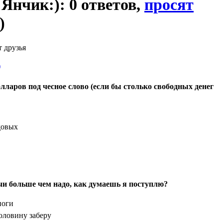
я Янчик:): 0 ответов,
просят
)
т друзья
)
лларов под чесное слово (если бы столько свободных денег
довых
ачи больше чем надо, как думаешь я поступлю?
ноги
оловину заберу