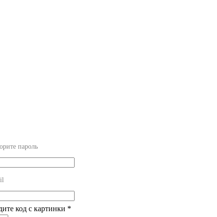
орите пароль
il
дите код с картинки
*