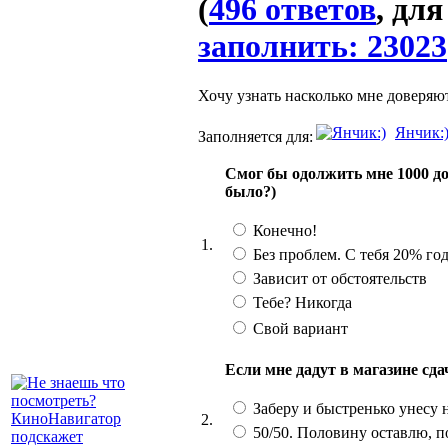
(
496 ответов
, дл
заполнить: 23023
Хочу узнать насколько мне доверяю
Янчик:
Заполняется для:
Смог бы одолжить мне 1000 до
было?)
Конечно!
1.
Без проблем. С тебя 20% го
Зависит от обстоятельств
Тебе? Никогда
Свой вариант
Если мне дадут в магазине сд
Заберу и быстренько унесу 
2.
50/50. Половину оставлю, п