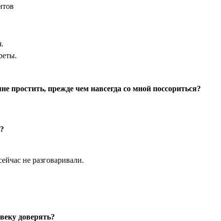
нтов
.
реты.
е простить, прежде чем навсегда со мной поссориться?
л?
сейчас не разговаривали.
веку доверять?