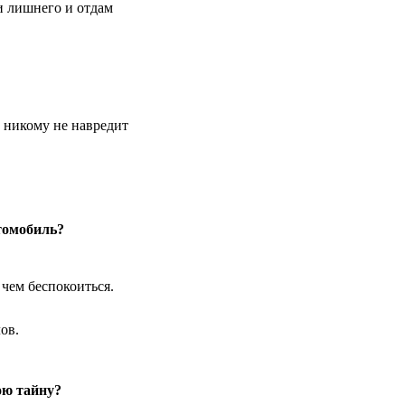
и лишнего и отдам
о никому не навредит
томобиль?
 чем беспокоиться.
ов.
ою тайну?