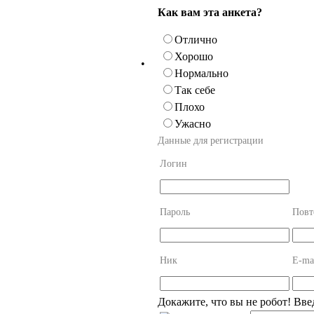
Как вам эта анкета?
Отлично
Хорошо
•
Нормально
Так себе
Плохо
Ужасно
Данные для регистрации
Логин
Пароль
Повт
Ник
E-ma
Докажите, что вы не робот! Вве