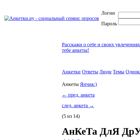
Логин
Пароль
Расскажи о себе и своих увлечения
тебе анкеты!
Анкетки
Ответы
Люди
Темы
Однок
Анкеты
Янчик:)
←
пред. анкета
след. анкета
→
(5 из 14)
АнКеТа ДлЯ ДрУ