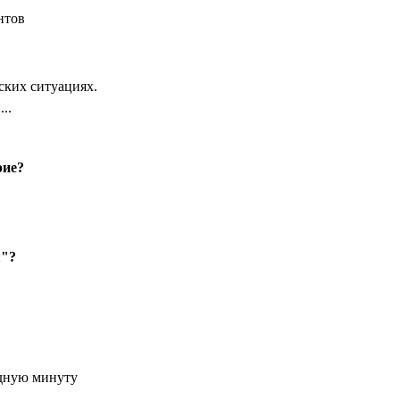
нтов
ских ситуациях.
..
рие?
я"?
удную минуту