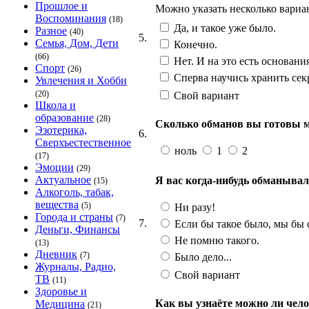
Прошлое и
Можно указать несколько вариа
Воспоминания
(18)
Да, и такое уже было.
Разное
(40)
5.
Семья, Дом, Дети
Конечно.
(66)
Нет. И на это есть основания
Спорт
(26)
Сперва научись хранить сек
Увлечения и Хобби
(20)
Свой вариант
Школа и
образование
(28)
Сколько обманов вы готовы мн
Эзотерика,
6.
Сверхъестественное
ноль
1
2
(17)
Эмоции
(29)
Актуальное
Я вас когда-нибудь обманыва
(15)
Алкоголь, табак,
вещества
(5)
Ни разу!
Города и страны
(7)
7.
Если бы такое было, мы бы 
Деньги, Финансы
Не помню такого.
(13)
Дневник
(7)
Было дело...
Журналы, Радио,
Свой вариант
ТВ
(11)
Здоровье и
Как вы узнаёте можно ли чело
Медицина
(21)