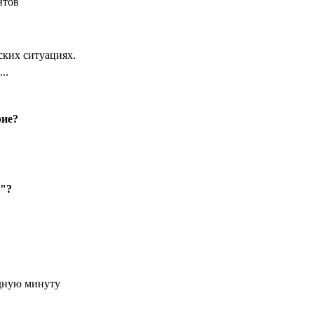
нтов
ких ситуациях.
..
рие?
я"?
удную минуту