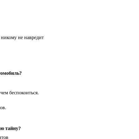
о никому не навредит
томобиль?
 чем беспокоиться.
ов.
ою тайну?
нтов