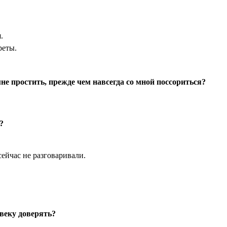
.
реты.
е простить, прежде чем навсегда со мной поссориться?
?
ейчас не разговаривали.
веку доверять?