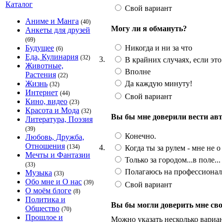
Каталог
Свой вариант
Аниме и Манга
(40)
Могу ли я обмануть?
Анкеты для друзей
(69)
Никогда и ни за что
Будущее
(6)
Еда, Кулинария
(32)
3.
В крайних случаях, если эт
Животные,
Вполне
Растения
(22)
Да каждую минуту!
Жизнь
(32)
Интернет
(44)
Свой вариант
Кино, видео
(23)
Красота и Мода
(32)
Вы бы мне доверили вести ав
Литература, Поэзия
(39)
Конечно.
Любовь, Дружба,
Отношения
4.
(134)
Когда ты за рулем - мне не о
Мечты и Фантазии
Только за городом...в поле...
(33)
Полагаюсь на профессионал
Музыка
(33)
Обо мне и О нас
(39)
Свой вариант
О моём блоге
(8)
Политика и
Вы бы могли доверить мне св
Общество
(70)
Прошлое и
Можно указать несколько вариа