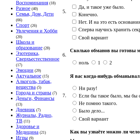
Воспоминания
(18)
Да, и такое уже было.
Разное
(40)
5.
Семья, Дом, Дети
Конечно.
(66)
Нет. И на это есть основания
Спорт
(26)
Сперва научись хранить сек
Увлечения и Хобби
(20)
Свой вариант
Школа и
образование
(28)
Сколько обманов вы готовы мн
Эзотерика,
6.
Сверхъестественное
ноль
1
2
(17)
Эмоции
(29)
Актуальное
Я вас когда-нибудь обманывал
(15)
Алкоголь, табак,
вещества
(5)
Ни разу!
Города и страны
(7)
7.
Если бы такое было, мы бы с
Деньги, Финансы
Не помню такого.
(13)
Дневник
(7)
Было дело...
Журналы, Радио,
Свой вариант
ТВ
(11)
Здоровье и
Как вы узнаёте можно ли чело
Медицина
(21)
Игры
(9)