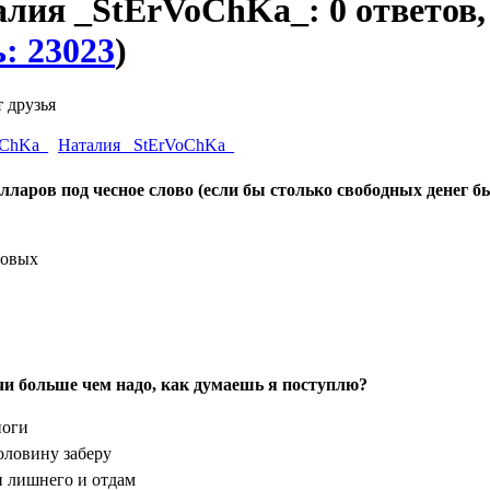
алия _StErVoChKa_: 0 ответов,
: 23023
)
 друзья
Наталия _StErVoChKa_
лларов под чесное слово (если бы столько свободных денег б
довых
ачи больше чем надо, как думаешь я поступлю?
ноги
оловину заберу
и лишнего и отдам