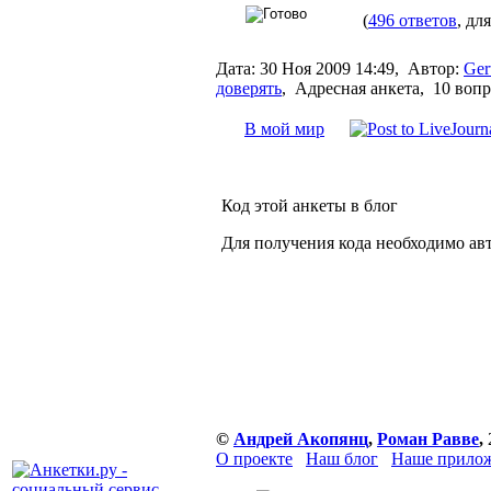
(
496 ответов
, дл
Дата:
30 Ноя 2009 14:49,
Автор:
Ger
доверять
,
Адресная анкета, 10 воп
В мой мир
Код этой анкеты в блог
Для получения кода необходимо ав
©
Андрей Акопянц
,
Роман Равве
,
О проекте
Наш блог
Наше прилож