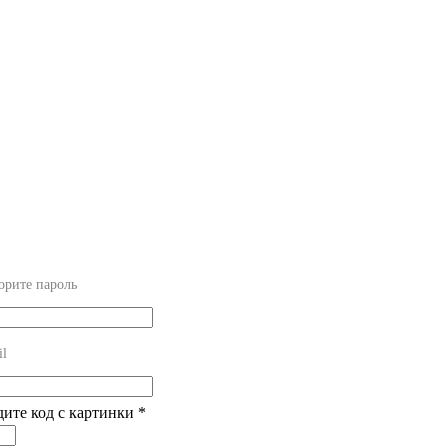
орите пароль
il
дите код с картинки
*