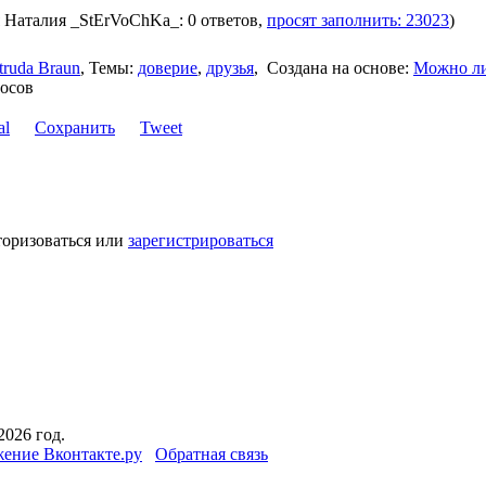
я Наталия _StErVoChKa_: 0 ответов,
просят заполнить: 23023
)
truda Braun
,
Темы:
доверие
,
друзья
,
Создана на основе:
Можно л
росов
Сохранить
Tweet
торизоваться или
зарегистрироваться
2026 год.
ение Вконтакте.ру
Обратная связь