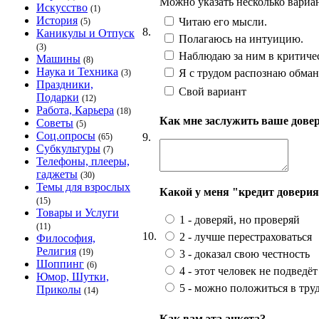
Можно указать несколько вариа
Искусство
(1)
История
Читаю его мысли.
(5)
8.
Каникулы и Отпуск
Полагаюсь на интуицию.
(3)
Наблюдаю за ним в критичес
Машины
(8)
Наука и Техника
Я с трудом распознаю обман.
(3)
Праздники,
Свой вариант
Подарки
(12)
Работа, Карьера
(18)
Как мне заслужить ваше дове
Советы
(5)
Соц.опросы
9.
(65)
Субкультуры
(7)
Телефоны, плееры,
гаджеты
(30)
Темы для взрослых
Какой у меня "кредит довери
(15)
Товары и Услуги
1 - доверяй, но проверяй
(11)
10.
2 - лучше перестраховаться
Философия,
Религия
(19)
3 - доказал свою честность
Шоппинг
(6)
4 - этот человек не подведёт
Юмор, Шутки,
5 - можно положиться в тр
Приколы
(14)
Как вам эта анкета?