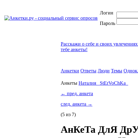
Логин
Пароль
Расскажи о себе и своих увлечениях
тебе анкеты!
Анкетки
Ответы
Люди
Темы
Однок
Анкеты
Наталия _StErVoChKa_
←
пред. анкета
след. анкета
→
(5 из 7)
АнКеТа ДлЯ ДрУ