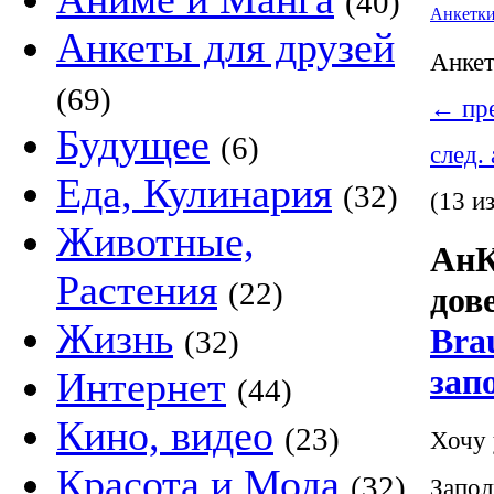
(40)
Анкетк
Анкеты для друзей
Анке
(69)
←
пре
Будущее
(6)
след.
Еда, Кулинария
(32)
(13 и
Животные,
АнК
Растения
(22)
дов
Жизнь
Bra
(32)
зап
Интернет
(44)
Кино, видео
(23)
Хочу 
Красота и Мода
(32)
Запол