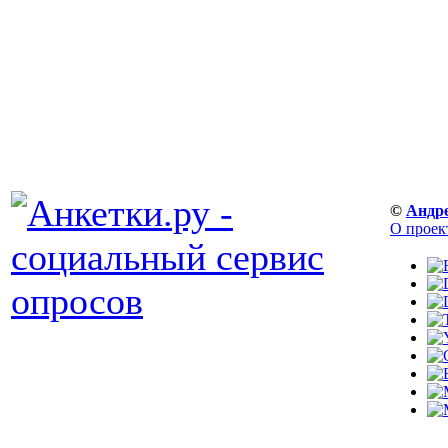
©
Андр
О проек