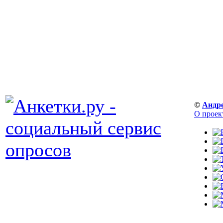
©
Андр
О проек