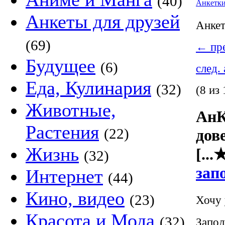
(40)
Анкетк
Анкеты для друзей
Анке
(69)
←
пре
Будущее
(6)
след.
Еда, Кулинария
(32)
(8 из 
Животные,
АнК
Растения
(22)
дов
Жизнь
[..
(32)
зап
Интернет
(44)
Кино, видео
(23)
Хочу 
Красота и Мода
(32)
Запол