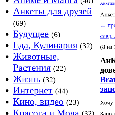
(40)
Анкетк
Анкеты для друзей
Анке
(69)
←
пре
Будущее
(6)
след.
Еда, Кулинария
(32)
(8 из 
Животные,
АнК
Растения
(22)
дов
Жизнь
Bra
(32)
зап
Интернет
(44)
Кино, видео
(23)
Хочу 
Красота и Мода
(32)
Запол