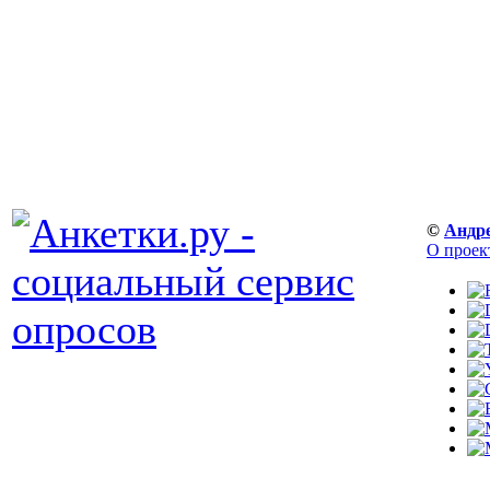
©
Андр
О проек