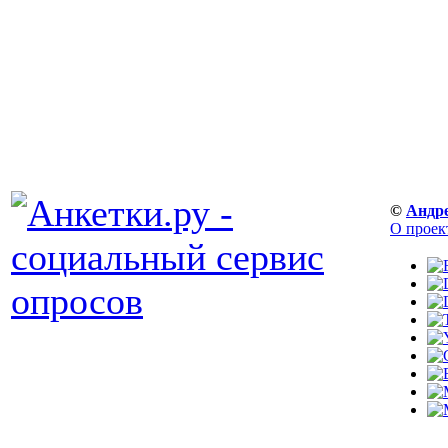
©
Андр
О проек