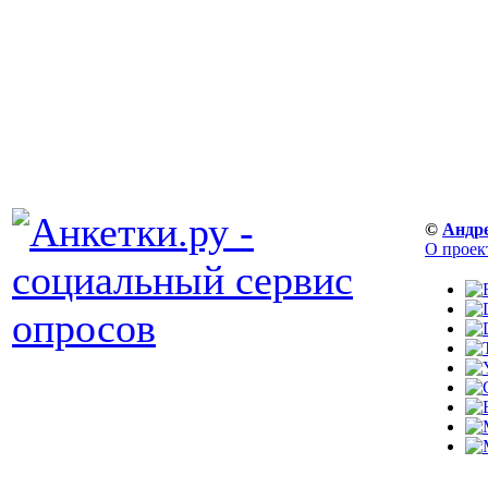
©
Андр
О проек