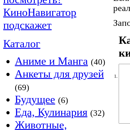
реа
Запо
К
Каталог
к
Аниме и Манга
(40)
Анкеты для друзей
1.
(69)
Будущее
(6)
Еда, Кулинария
(32)
Животные,