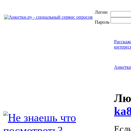
Логин
Пароль
Расскаж
интерес
Анкетк
Лю
ka8
Есл