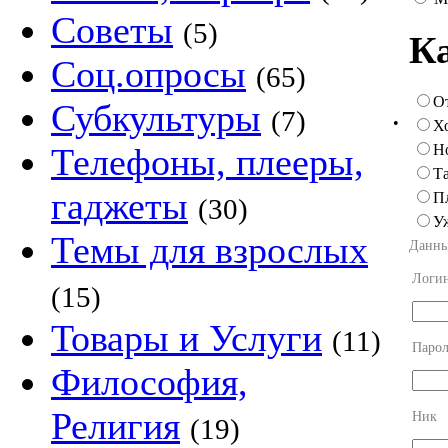
Советы
(5)
Ка
Соц.опросы
(65)
О
Субкультуры
(7)
•
Х
Н
Телефоны, плееры,
Та
гаджеты
П
(30)
У
Темы для взрослых
Данны
Логи
(15)
Товары и Услуги
(11)
Парол
Философия,
Религия
Ник
(19)