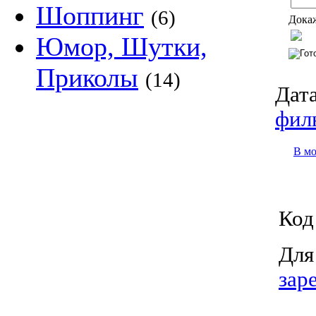
Шоппинг
(6)
Докаж
Юмор, Шутки,
Приколы
(14)
Дата
фил
В м
Код
Для
зар