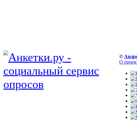
©
Андр
О проек