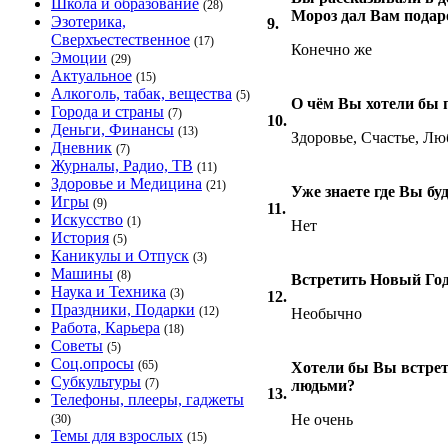
Школа и образование
(28)
Мороз дал Вам подар
Эзотерика,
9.
Сверхъестественное
(17)
Конечно же
Эмоции
(29)
Актуальное
(15)
Алкоголь, табак, вещества
(5)
О чём Вы хотели бы 
Города и страны
(7)
10.
Деньги, Финансы
(13)
Здоровье, Счастье, Лю
Дневник
(7)
Журналы, Радио, ТВ
(11)
Здоровье и Медицина
(21)
Уже знаете где Вы б
Игры
(9)
11.
Искусство
(1)
Нет
История
(5)
Каникулы и Отпуск
(3)
Машины
(8)
Встретить Новый Год 
Наука и Техника
(3)
12.
Праздники, Подарки
(12)
Необычно
Работа, Карьера
(18)
Советы
(5)
Соц.опросы
(65)
Хотели бы Вы встрет
Субкультуры
(7)
людьми?
13.
Телефоны, плееры, гаджеты
Не очень
(30)
Темы для взрослых
(15)