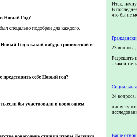
Итак, начну
В последнее
что бы не мо
 в Новый Год?
 был спецально подобран для каждого.
Граждански
 Новый Год в какой нибудь тропической и
23 вопроса,
Разрешить и
- какой точ
е представить себе Новый год?
Социальная
24 вопроса,
ть,если бы участвовали в новогоднем
пишу курсо
исследова
Ваше отно
етстве новогодние стишки,чтобы Дедушка