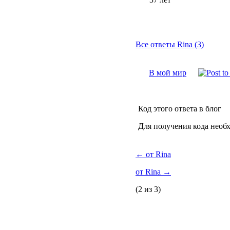
Все ответы Rina (3)
В мой мир
Код этого ответа в блог
Для получения кода необ
←
от Rina
от Rina
→
(2 из 3)