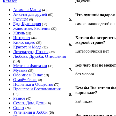
Каталог
Да,очень.
Аниме и Манга
(40)
Анкеты для друзей
Что лучший подарок
(69)
Будущее
5.
(6)
Еда, Кулинария
самое главное,чтоб он
(32)
Животные, Растения
(22)
Жизнь
(32)
Интернет
Хотели бы встретить
(44)
Кино, видео
жаркой стране?
(23)
6.
Красота и Мода
(32)
Категорически нет
Литература, Поэзия
(39)
Любовь, Дружба, Отношения
(134)
Без чего Вы не может
Мечты и Фантазии
(33)
7.
Музыка
(33)
без мороза
Обо мне и О нас
(39)
О моём блоге
(8)
Политика и Общество
(70)
Кем бы Вы хотели бы
Прошлое и Воспоминания
карнавале?
(18)
8.
Разное
(40)
Зайчиком
Семья, Дом, Дети
(66)
Спорт
(26)
Увлечения и Хобби
(20)
Вы рассказывали в д