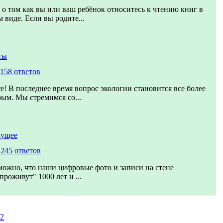
 о том как вы или ваш ребёнок относитесь к чтению книг в
 виде. Если вы родите...
ты
158 ответов
е! В последнее время вопрос экологии становится все более
рым. Мы стремимся со...
дущее
,
245 ответов
можно, что наши цифровые фото и записи на стене
проживут" 1000 лет и ...
2