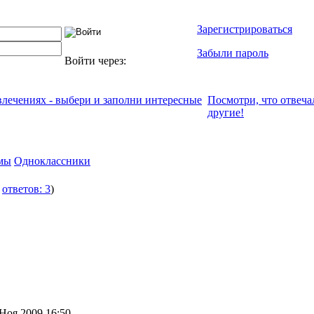
Зарегистрироваться
Забыли пароль
Войти через:
увлечениях - выбери и заполни интересные
Посмотри, что отвeча
другие!
мы
Одноклассники
о
ответов: 3
)
Ноя 2009 16:50