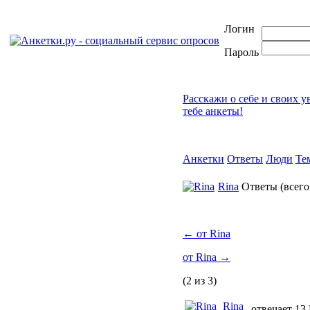
Логин
Пароль
Расскажи о себе и своих 
тебе анкеты!
Анкетки
Ответы
Люди
Те
Rina
Ответы
(всег
←
от Rina
от Rina
→
(2 из 3)
Rina
отвечает 13 