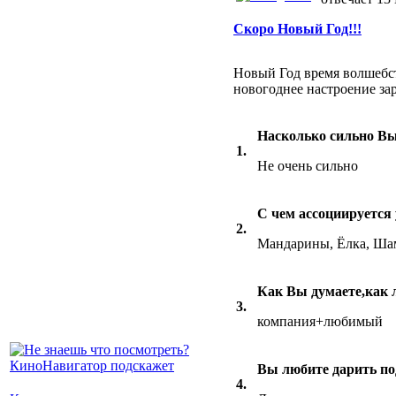
Скоро Новый Год!!!
Новый Год время волшебст
новогоднее настроение зара
Насколько сильно Вы
1.
Не очень сильно
С чем ассоциируется
2.
Мандарины, Ёлка, Ша
Как Вы думаете,как 
3.
компания+любимый
Вы любите дарить по
4.