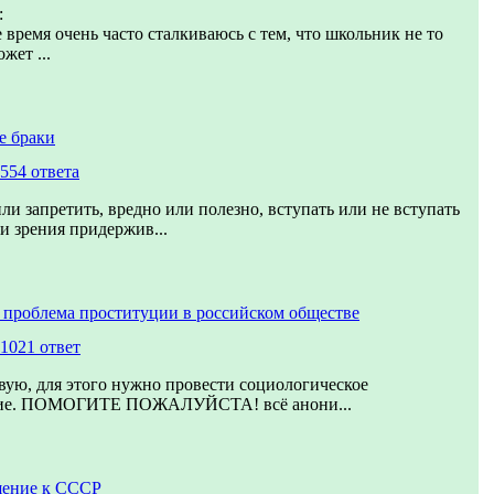
:
 время очень часто сталкиваюсь с тем, что школьник не то
жет ...
е браки
554 ответа
ли запретить, вредно или полезно, вступать или не вступать
ки зрения придержив...
 проблема проституции в российском обществе
1021 ответ
вую, для этого нужно провести социологическое
ние. ПОМОГИТЕ ПОЖАЛУЙСТА! всё анони...
шение к СССР