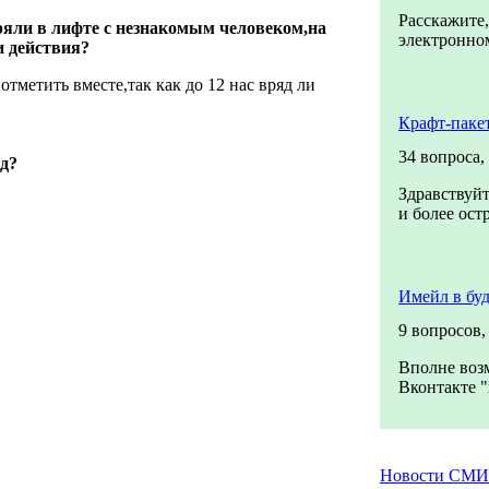
Расскажите,
ряли в лифте с незнакомым человеком,на
электронном
и действия?
тметить вместе,так как до 12 нас вряд ли
Крафт-паке
34 вопроса,
д?
Здравствуйт
и более ост
Имейл в бу
9 вопросов
Вполне воз
Вконтакте "
Новости СМИ