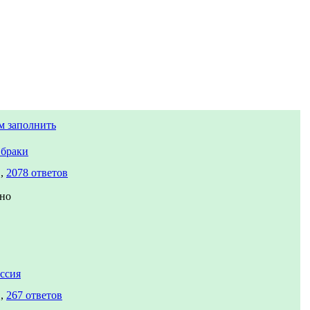
м заполнить
браки
в,
2078 ответов
но
ссия
в,
267 ответов