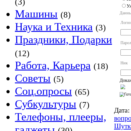
(3)
У
Машины
(8)
Данны
Логи
Наука и Техника
(3)
Праздники, Подарки
Парол
(12)
Работа, Карьера
Ник
(18)
Советы
(5)
Докаж
Соц.опросы
(65)
Субкультуры
(7)
Дата:
Телефоны, плееры,
вопр
Шутк
гаджеты
(30)