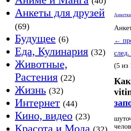
(40)
Анкеты для друзей
Анкетк
(69)
Анке
Будущее
(6)
←
пре
Еда, Кулинария
(32)
след.
Животные,
(5 из 
Растения
(22)
Как
Жизнь
(32)
viti
Интернет
зап
(44)
Кино, видео
(23)
шуточ
Красота и Мода
челов
(32)