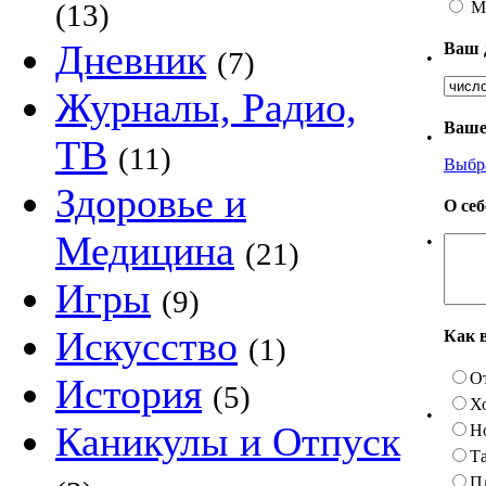
М
(13)
Дневник
Ваш 
(7)
•
Журналы, Радио,
Ваше
•
ТВ
(11)
Выбр
Здоровье и
О се
Медицина
•
(21)
Игры
(9)
Искусство
Как 
(1)
О
История
(5)
Х
•
Каникулы и Отпуск
Н
Та
П