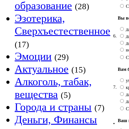
образование
(28)
С
Эзотерика,
Вы в
Сверхъестественное
да
6.
да
(17)
да
не
Эмоции
(29)
С
Актуальное
(15)
Вам 
Алкоголь, табак,
у
7.
к
вещества
(5)
да
да
Города и страны
(7)
С
Деньги, Финансы
Ваш 
•