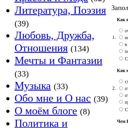
Запол
Литература, Поэзия
Как 
(39)
о
Любовь, Дружба,
1.
н
Отношения
в
(134)
п
Мечты и Фантазии
С
Как 
(33)
сх
Музыка
(33)
2.
от
Обо мне и О нас
от
(39)
п
О моём блоге
(8)
С
Политика и
Чем 