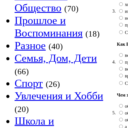
Общество
х
(70)
3.
и
Прошлое и
не
п
Воспоминания
(18)
С
Разное
Как 
(40)
Семья, Дом, Дети
в
4.
п
в
(66)
в
Спорт
(26)
С
Увлечения и Хобби
Чем 
о
(20)
5.
о
Школа и
о
а 