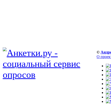
©
Андр
О проек