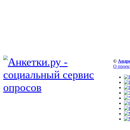
©
Андр
О проек