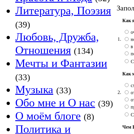
Запол
Литература, Поэзия
Как 
(39)
о
Любовь, Дружба,
1.
н
Отношения
в
(134)
п
Мечты и Фантазии
С
Как 
(33)
сх
Музыка
(33)
2.
от
Обо мне и О нас
от
(39)
п
О моём блоге
(8)
С
Политика и
Чем 