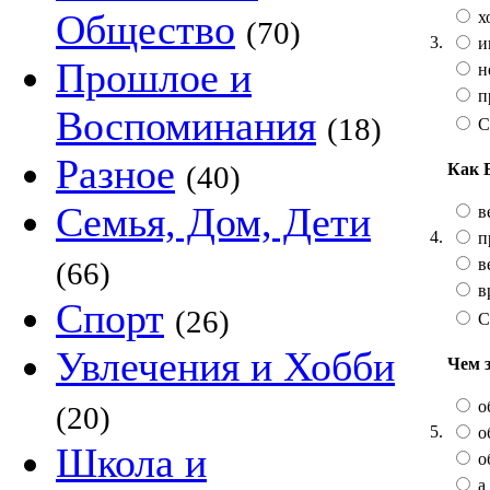
Общество
х
(70)
3.
и
Прошлое и
не
п
Воспоминания
(18)
С
Разное
Как 
(40)
Семья, Дом, Дети
в
4.
п
в
(66)
в
Спорт
(26)
С
Увлечения и Хобби
Чем 
о
(20)
5.
о
Школа и
о
а 