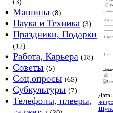
(3)
У
Машины
(8)
Данны
Логи
Наука и Техника
(3)
Праздники, Подарки
Парол
(12)
Работа, Карьера
Ник
(18)
Советы
(5)
Докаж
Соц.опросы
(65)
Субкультуры
(7)
Дата:
Телефоны, плееры,
вопр
Шутк
гаджеты
(30)