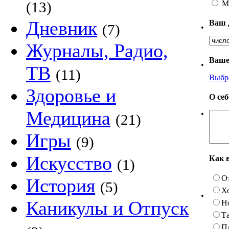
М
(13)
Дневник
Ваш 
(7)
•
Журналы, Радио,
Ваше
•
ТВ
(11)
Выбр
Здоровье и
О се
Медицина
•
(21)
Игры
(9)
Искусство
Как 
(1)
О
История
(5)
Х
•
Каникулы и Отпуск
Н
Та
П