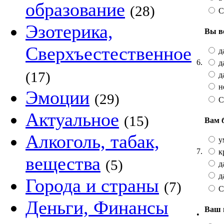
образование
(28)
С
Эзотерика,
Вы в
Сверхъестественное
да
6.
да
(17)
да
не
Эмоции
(29)
С
Актуальное
(15)
Вам 
Алкоголь, табак,
у
7.
к
вещества
(5)
да
да
Города и страны
(7)
С
Деньги, Финансы
Ваш 
•