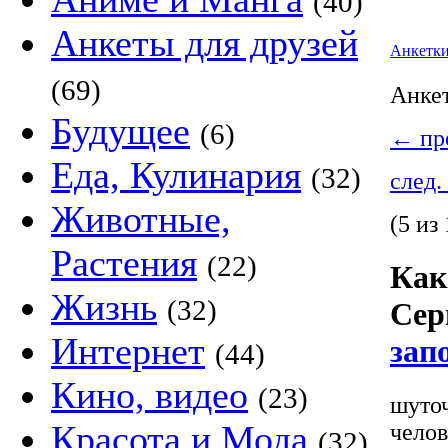
(40)
Анкеты для друзей
Анкетк
(69)
Анке
Будущее
(6)
←
пре
Еда, Кулинария
(32)
след.
Животные,
(5 из 
Растения
(22)
Как
Жизнь
(32)
Сер
Интернет
зап
(44)
Кино, видео
(23)
шуточ
Красота и Мода
челов
(32)