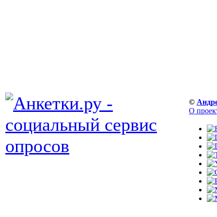
©
Андр
О проек