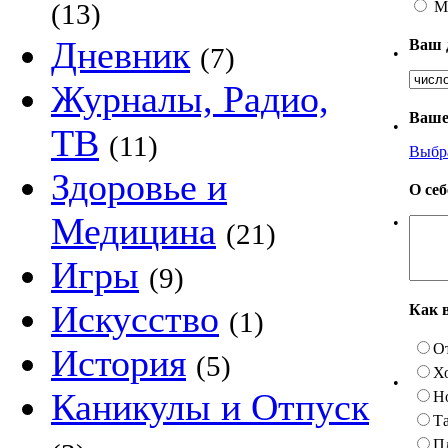
М
(13)
Дневник
Ваш 
(7)
•
Журналы, Радио,
Ваше
•
ТВ
(11)
Выбр
Здоровье и
О се
Медицина
•
(21)
Игры
(9)
Искусство
Как 
(1)
О
История
(5)
Х
•
Каникулы и Отпуск
Н
Та
П