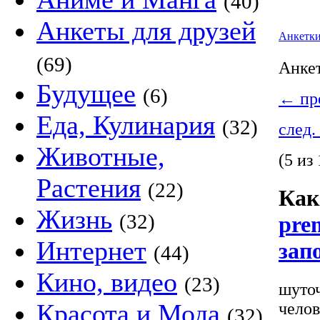
(40)
Анкеты для друзей
Анкетк
(69)
Анке
Будущее
(6)
←
пре
Еда, Кулинария
(32)
след.
Животные,
(5 из 
Растения
(22)
Как
Жизнь
(32)
pre
Интернет
зап
(44)
Кино, видео
(23)
шуточ
Красота и Мода
челов
(32)