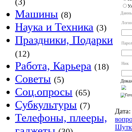
(3)
У
Машины
(8)
Данны
Логи
Наука и Техника
(3)
Праздники, Подарки
Парол
(12)
Работа, Карьера
Ник
(18)
Советы
(5)
Докаж
Соц.опросы
(65)
Субкультуры
(7)
Дата:
Телефоны, плееры,
вопр
Шутк
гаджеты
(30)