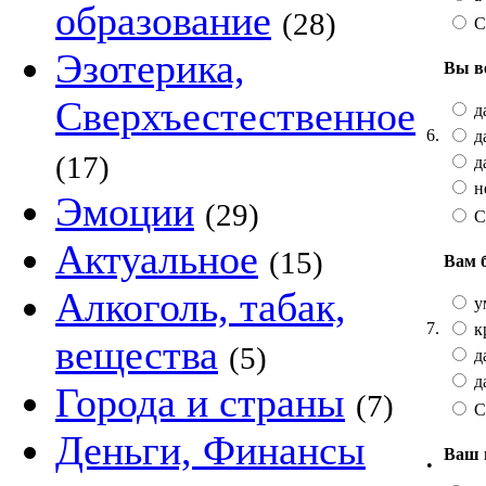
образование
(28)
С
Эзотерика,
Вы в
Сверхъестественное
да
6.
да
(17)
да
не
Эмоции
(29)
С
Актуальное
(15)
Вам 
Алкоголь, табак,
у
7.
к
вещества
(5)
да
да
Города и страны
(7)
С
Деньги, Финансы
Ваш 
•