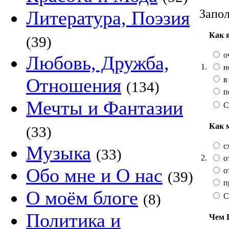
Запол
Литература, Поэзия
Как 
(39)
о
Любовь, Дружба,
1.
н
Отношения
в
(134)
п
Мечты и Фантазии
С
Как 
(33)
сх
Музыка
(33)
2.
от
Обо мне и О нас
от
(39)
п
О моём блоге
(8)
С
Политика и
Чем 