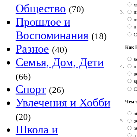
Общество
х
(70)
3.
и
Прошлое и
не
п
Воспоминания
(18)
С
Разное
Как 
(40)
Семья, Дом, Дети
в
4.
п
в
(66)
в
Спорт
(26)
С
Увлечения и Хобби
Чем 
о
(20)
5.
о
Школа и
о
а 