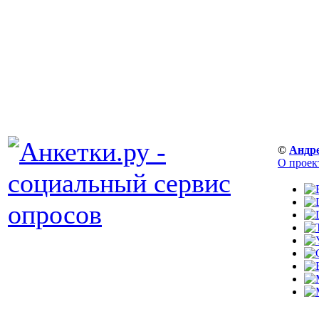
©
Андр
О проек