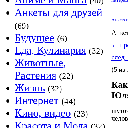
(40)
интерес
Анкеты для друзей
Анкетк
(69)
Анке
Будущее
(6)
←
пре
Еда, Кулинария
(32)
след.
Животные,
(5 из 
Растения
(22)
Как
Жизнь
(32)
Юля
Интернет
(44)
шуточ
Кино, видео
(23)
челов
Красота и Мода
(32)