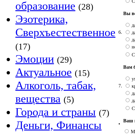
С
образование
(28)
Вы в
Эзотерика,
да
Сверхъестественное
6.
да
да
(17)
не
С
Эмоции
(29)
Вам 
Актуальное
(15)
у
Алкоголь, табак,
7.
к
да
вещества
(5)
да
Города и страны
С
(7)
Ваш 
Деньги, Финансы
•
М