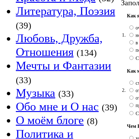
Запол
Литература, Поэзия
Как 
(39)
о
Любовь, Дружба,
1.
н
в
Отношения
п
(134)
С
Мечты и Фантазии
Как 
(33)
сх
Музыка
2.
от
(33)
от
Обо мне и О нас
(39)
п
С
О моём блоге
(8)
Чем 
Политика и
х