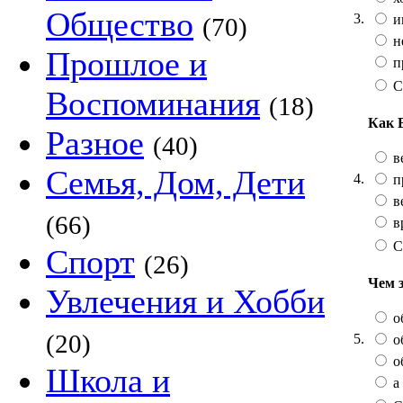
Общество
3.
и
(70)
не
Прошлое и
п
С
Воспоминания
(18)
Как 
Разное
(40)
в
Семья, Дом, Дети
4.
п
в
(66)
в
С
Спорт
(26)
Чем 
Увлечения и Хобби
о
(20)
5.
о
о
Школа и
а 