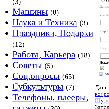
(3)
У
Данны
Машины
(8)
Логи
Наука и Техника
(3)
Праздники, Подарки
Парол
(12)
Ник
Работа, Карьера
(18)
Советы
Докаж
(5)
Соц.опросы
(65)
Субкультуры
(7)
Дата:
вопр
Телефоны, плееры,
Шутк
гаджеты
Запол
(30)