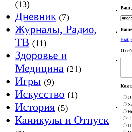
(13)
Ваш 
•
Дневник
(7)
Журналы, Радио,
Ваше
•
ТВ
Выбр
(11)
О се
Здоровье и
•
Медицина
(21)
Игры
(9)
Как 
Искусство
(1)
О
История
Х
(5)
•
Н
Каникулы и Отпуск
Та
П