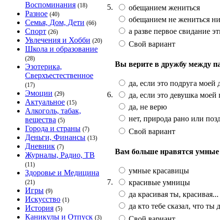
Воспоминания
(18)
5.
обещанием жениться
Разное
(40)
обещанием не жениться ник
Семья, Дом, Дети
(66)
а разве первое свидание эт
Спорт
(26)
Увлечения и Хобби
(20)
Свой вариант
Школа и образование
(28)
Вы верите в дружбу между п
Эзотерика,
Сверхъестественное
да, если это подруга моей
(17)
Эмоции
6.
(29)
да, если это девушка моей
Актуальное
(15)
да, не верю
Алкоголь, табак,
нет, природа рано или поз
вещества
(5)
Города и страны
(7)
Свой вариант
Деньги, Финансы
(13)
Дневник
(7)
Вам больше нравятся умные
Журналы, Радио, ТВ
(11)
умные красавицы
Здоровье и Медицина
7.
красивые умницы
(21)
Игры
(9)
да красивая ты, красивая...
Искусство
(1)
да кто тебе сказал, что ты 
История
(5)
Каникулы и Отпуск
(3)
Свой вариант