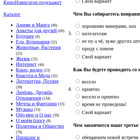
Свой вариант
Чем Вы собираетесь понрави
Каталог
Аниме и Манга
(40)
хорошими манерами, нах
Анкеты для друзей
(69)
3.
интелехтам
Будущее
(6)
не ну а чё, хуже других шт
Еда, Кулинария
(32)
Животные, Растения
приду с пивом
(22)
Свой вариант
Жизнь
(32)
Интернет
(44)
Как Вы будете проводить со
Кино, видео
(23)
Красота и Мода
(32)
Литература, Поэзия
весело
(39)
4.
приятно
Любовь, Дружба,
весело и приятно
Отношения
(134)
Мечты и Фантазии
время не проведешь!
(33)
Музыка
(33)
Свой вариант
Обо мне и О нас
(39)
О моём блоге
(8)
Чем закончится наше третье
Политика и Общество
(70)
обещанием новой встречи
Прошлое и