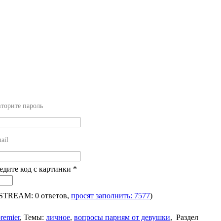
торите пароль
ail
ведите код с картинки
*
 STREAM: 0 ответов,
просят заполнить: 7577
)
remier
,
Темы:
личное
,
вопросы парням от девушки
,
Раздел