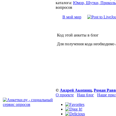
каталога:
Юмор, Шутки, Прикол
вопросов
В мой мир
Код этой анкеты в блог
Для получения кода необходимо 
©
Андрей Акопянц
,
Роман Равв
О проекте
Наш блог
Наше прил