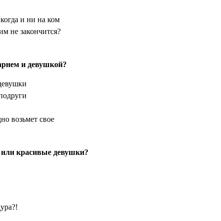
огда и ни на ком
им не закончится?
арнем и девушкой?
 девушки
 подруги
дно возьмет свое
 или красивые девушки?
дура?!