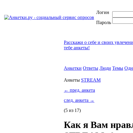
Логин
Пароль
Расскажи о себе и своих увлечен
тебе анкеты!
Анкетки
Ответы
Люди
Темы
Одн
Анкеты
STREAM
←
пред. анкета
след. анкета
→
(5 из 17)
Как я Вам нра