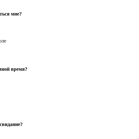
ться мне?
оле
 мной время?
 свидание?