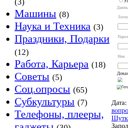
(3)
У
Данны
Машины
(8)
Логи
Наука и Техника
(3)
Праздники, Подарки
Парол
(12)
Ник
Работа, Карьера
(18)
Советы
Докаж
(5)
Соц.опросы
(65)
Субкультуры
(7)
Дата:
вопр
Телефоны, плееры,
Шутк
гаджеты
Запол
(30)