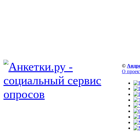
©
Андр
О проек