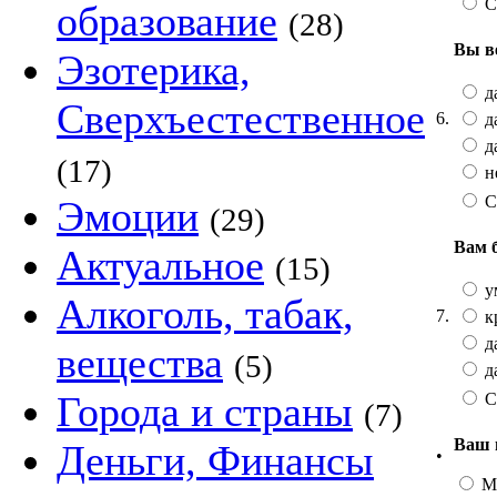
С
образование
(28)
Вы в
Эзотерика,
да
Сверхъестественное
6.
да
да
(17)
не
С
Эмоции
(29)
Вам 
Актуальное
(15)
у
Алкоголь, табак,
7.
к
да
вещества
(5)
да
Города и страны
С
(7)
Ваш 
Деньги, Финансы
•
М