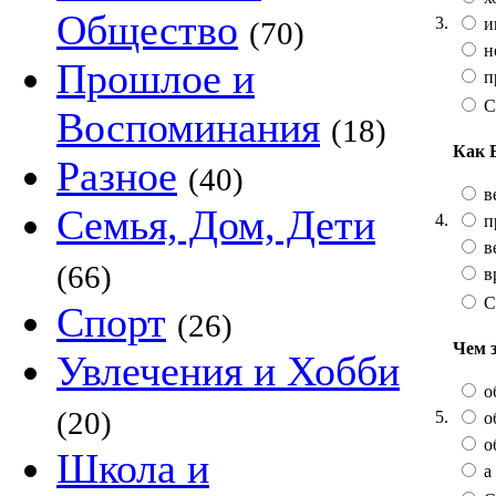
Общество
3.
и
(70)
не
Прошлое и
п
С
Воспоминания
(18)
Как 
Разное
(40)
в
Семья, Дом, Дети
4.
п
в
(66)
в
С
Спорт
(26)
Чем 
Увлечения и Хобби
о
(20)
5.
о
о
Школа и
а 