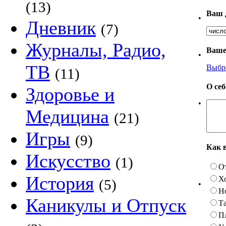
(13)
Ваш 
•
Дневник
(7)
Журналы, Радио,
Ваше
•
ТВ
Выбр
(11)
О се
Здоровье и
•
Медицина
(21)
Игры
(9)
Как 
Искусство
(1)
О
История
Х
(5)
•
Н
Каникулы и Отпуск
Та
П