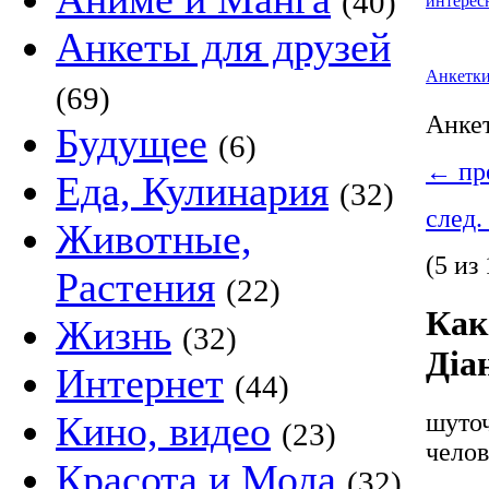
(40)
интерес
Анкеты для друзей
Анкетк
(69)
Анке
Будущее
(6)
←
пре
Еда, Кулинария
(32)
след.
Животные,
(5 из 
Растения
(22)
Как
Жизнь
(32)
Діа
Интернет
(44)
шуточ
Кино, видео
(23)
челов
Красота и Мода
(32)