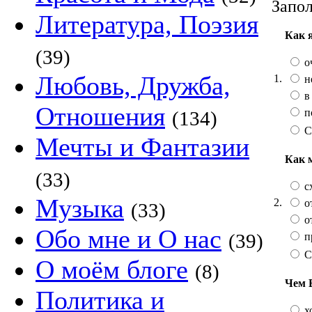
Запол
Литература, Поэзия
Как 
(39)
о
Любовь, Дружба,
1.
н
в
Отношения
п
(134)
С
Мечты и Фантазии
Как 
(33)
сх
Музыка
2.
от
(33)
от
Обо мне и О нас
(39)
п
С
О моём блоге
(8)
Чем 
Политика и
х