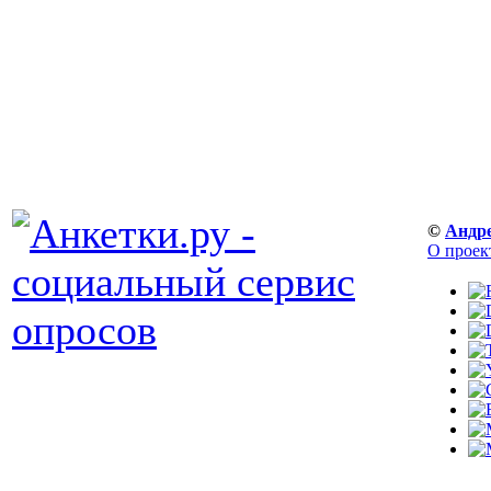
©
Андр
О проек