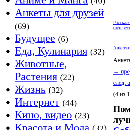
(40)
Анкеты для друзей
Расскаж
(69)
интерес
Будущее
(6)
Еда, Кулинария
Анкетк
(32)
Анке
Животные,
←
пре
Растения
(22)
след. 
Жизнь
(32)
(4 из 
Интернет
(44)
Пом
Кино, видео
(23)
луч
Красота и Мода
(32)