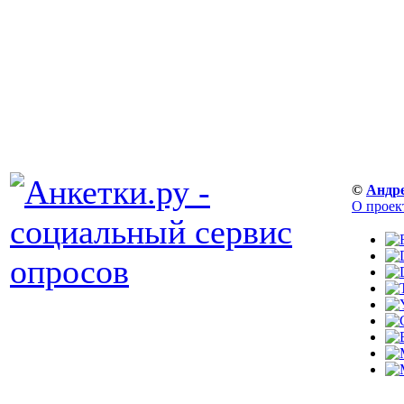
©
Андр
О проек