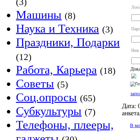
(3)
Лог
Машины
(8)
Наука и Техника
(3)
Пар
Праздники, Подарки
Ник
(12)
Работа, Карьера
(18)
Дока
Советы
(5)
Соц.опросы
запо
(65)
Дата:
0
Субкультуры
(7)
анкета
Телефоны, плееры,
В м
гаджеты
(30)