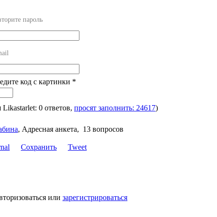
торите пароль
ail
ведите код с картинки
*
я Likastarlet: 0 ответов,
просят заполнить: 24617
)
абина
,
Адресная анкета, 13 вопросов
Сохранить
Tweet
авторизоваться или
зарегистрироваться