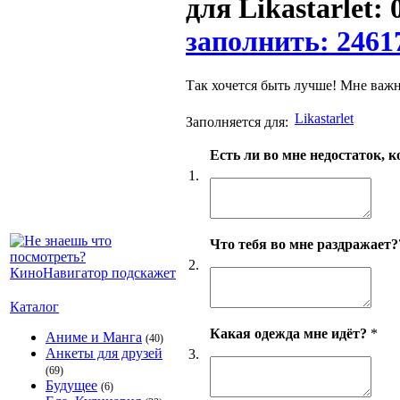
для Likastarlet: 
заполнить: 2461
Так хочется быть лучше! Мне важ
Likastarlet
Заполняется для:
Есть ли во мне недостаток, 
1.
Что тебя во мне раздражает?
2.
Каталог
Какая одежда мне идёт?
*
Аниме и Манга
(40)
Анкеты для друзей
3.
(69)
Будущее
(6)