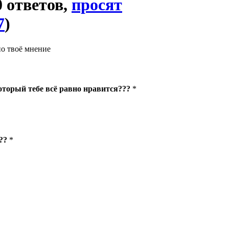
0 ответов,
просят
7
)
но твоё мнение
который тебе всё равно нравится???
*
??
*