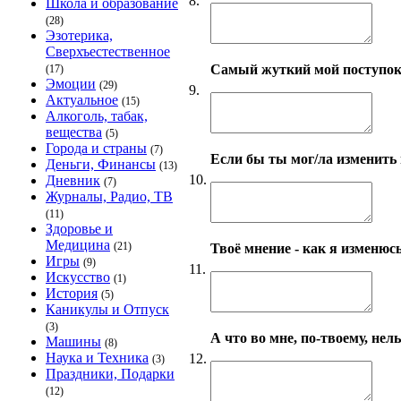
8.
Школа и образование
(28)
Эзотерика,
Сверхъестественное
Самый жуткий мой поступо
(17)
Эмоции
(29)
9.
Актуальное
(15)
Алкоголь, табак,
вещества
(5)
Города и страны
(7)
Если бы ты мог/ла изменить 
Деньги, Финансы
(13)
10.
Дневник
(7)
Журналы, Радио, ТВ
(11)
Здоровье и
Медицина
(21)
Твоё мнение - как я изменюсь
Игры
(9)
11.
Искусство
(1)
История
(5)
Каникулы и Отпуск
(3)
А что во мне, по-твоему, нел
Машины
(8)
Наука и Техника
12.
(3)
Праздники, Подарки
(12)