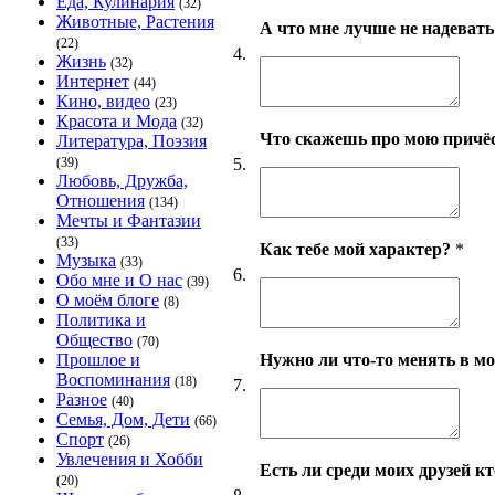
Еда, Кулинария
(32)
Животные, Растения
А что мне лучше не надевать
(22)
4.
Жизнь
(32)
Интернет
(44)
Кино, видео
(23)
Красота и Мода
(32)
Что скажешь про мою причёск
Литература, Поэзия
5.
(39)
Любовь, Дружба,
Отношения
(134)
Мечты и Фантазии
(33)
Как тебе мой характер?
*
Музыка
(33)
6.
Обо мне и О нас
(39)
О моём блоге
(8)
Политика и
Общество
(70)
Нужно ли что-то менять в м
Прошлое и
Воспоминания
(18)
7.
Разное
(40)
Семья, Дом, Дети
(66)
Спорт
(26)
Увлечения и Хобби
Есть ли среди моих друзей кто
(20)