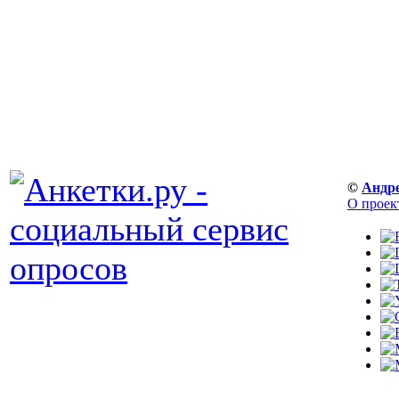
©
Андр
О проек