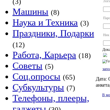
(3)
Лог
Машины
(8)
Пар
Наука и Техника
(3)
Праздники, Подарки
Ник
(12)
Дока
Работа, Карьера
(18)
Советы
(5)
запо
Соц.опросы
(65)
Дата:
0
анкета
Субкультуры
(7)
В м
Телефоны, плееры,
гаджеты
(30)