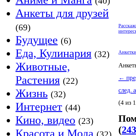
(40)
Анкеты для друзей
(69)
Расскаж
интерес
Будущее
(6)
Еда, Кулинария
(32)
Анкетк
Животные,
Анке
Растения
←
пре
(22)
след. 
Жизнь
(32)
(4 из 
Интернет
(44)
Пом
Кино, видео
(23)
(
243
Красота и Мода
(32)