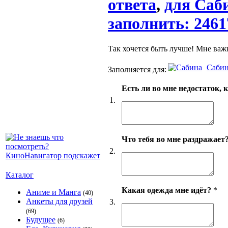
ответа
,
для Саби
заполнить: 2461
Так хочется быть лучше! Мне важ
Саби
Заполняется для:
Есть ли во мне недостаток, 
1.
Что тебя во мне раздражает
2.
Каталог
Какая одежда мне идёт?
*
Аниме и Манга
(40)
Анкеты для друзей
3.
(69)
Будущее
(6)