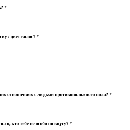
ь?
*
ку / цвет волос?
*
моих отношениях с людьми противоположного пола?
*
о-то, кто тебе не особо по вкусу?
*