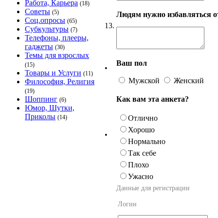
Работа, Карьера
(18)
Советы
(5)
Людям нужно избавляться от
Соц.опросы
(65)
13.
Субкультуры
(7)
Телефоны, плееры,
гаджеты
(30)
Темы для взрослых
Ваш пол
(15)
•
Товары и Услуги
(11)
Мужской
Женский
Философия, Религия
(19)
Как вам эта анкета?
Шоппинг
(6)
Юмор, Шутки,
Приколы
Отлично
(14)
Хорошо
•
Нормально
Так себе
Плохо
Ужасно
Данные для регистрации
Логин