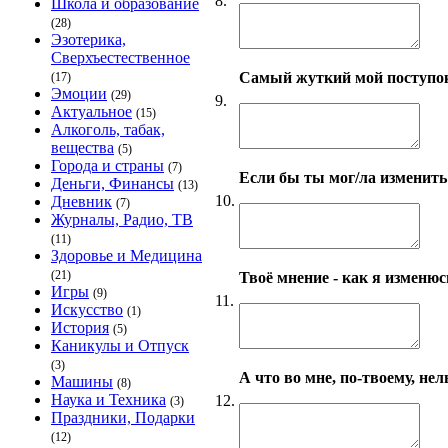
8.
Школа и образование
(28)
Эзотерика,
Сверхъестественное
Самый жуткий мой поступо
(17)
Эмоции
(29)
9.
Актуальное
(15)
Алкоголь, табак,
вещества
(5)
Города и страны
(7)
Если бы ты мог/ла изменить 
Деньги, Финансы
(13)
10.
Дневник
(7)
Журналы, Радио, ТВ
(11)
Здоровье и Медицина
(21)
Твоё мнение - как я изменюсь
Игры
(9)
11.
Искусство
(1)
История
(5)
Каникулы и Отпуск
(3)
А что во мне, по-твоему, нел
Машины
(8)
Наука и Техника
12.
(3)
Праздники, Подарки
(12)