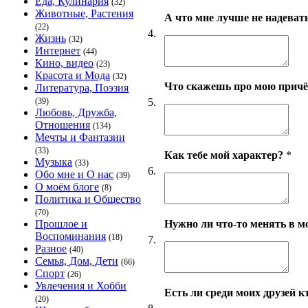
Еда, Кулинария
(32)
Животные, Растения
А что мне лучше не надеват
(22)
4.
Жизнь
(32)
Интернет
(44)
Кино, видео
(23)
Красота и Мода
(32)
Что скажешь про мою причёс
Литература, Поэзия
5.
(39)
Любовь, Дружба,
Отношения
(134)
Мечты и Фантазии
(33)
Как тебе мой характер?
*
Музыка
(33)
6.
Обо мне и О нас
(39)
О моём блоге
(8)
Политика и Общество
(70)
Нужно ли что-то менять в 
Прошлое и
Воспоминания
(18)
7.
Разное
(40)
Семья, Дом, Дети
(66)
Спорт
(26)
Увлечения и Хобби
Есть ли среди моих друзей кт
(20)