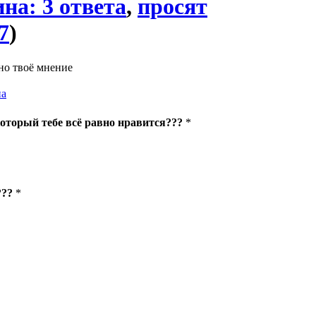
на: 3 ответа
,
просят
7
)
но твоё мнение
на
который тебе всё равно нравится???
*
???
*