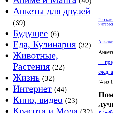
(40)
Анкеты для друзей
Расскаж
(69)
интерес
Будущее
(6)
Еда, Кулинария
Анкетк
(32)
Анке
Животные,
←
пре
Растения
(22)
след. 
Жизнь
(32)
(4 из 
Интернет
(44)
Пом
Кино, видео
(23)
луч
Красота и Мода
(32)