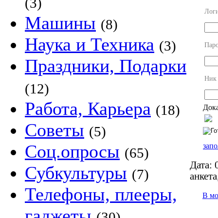
(3)
Лог
Машины
(8)
Наука и Техника
(3)
Пар
Праздники, Подарки
Ник
(12)
Работа, Карьера
(18)
Дока
Советы
(5)
Соц.опросы
запо
(65)
Дата:
0
Субкультуры
(7)
анкета
Телефоны, плееры,
В м
гаджеты
(30)