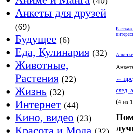
(40)
Анкеты для друзей
(69)
Расскаж
интерес
Будущее
(6)
Еда, Кулинария
(32)
Анкетк
Животные,
Анке
Растения
(22)
←
пре
Жизнь
след. 
(32)
Интернет
(4 из 
(44)
Кино, видео
Пом
(23)
луч
Красота и Мода
(32)