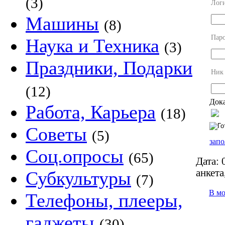
(3)
Лог
Машины
(8)
Пар
Наука и Техника
(3)
Праздники, Подарки
Ник
(12)
Дока
Работа, Карьера
(18)
Советы
(5)
запо
Соц.опросы
(65)
Дата:
0
анкета
Субкультуры
(7)
В м
Телефоны, плееры,
гаджеты
(30)