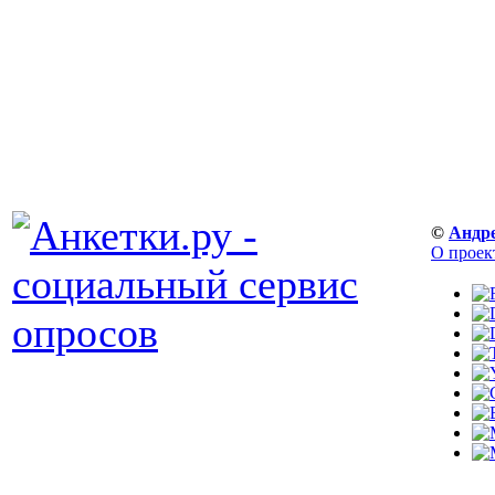
©
Андр
О проек