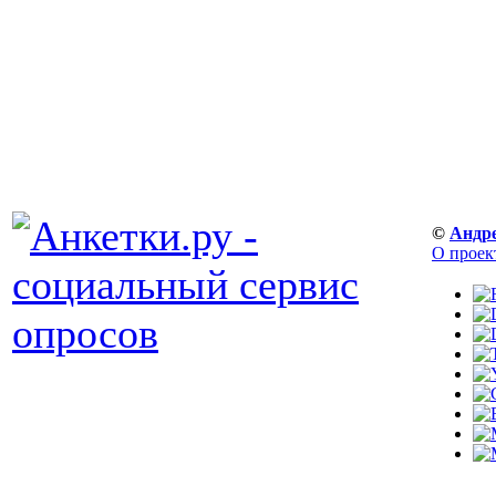
©
Андр
О проек