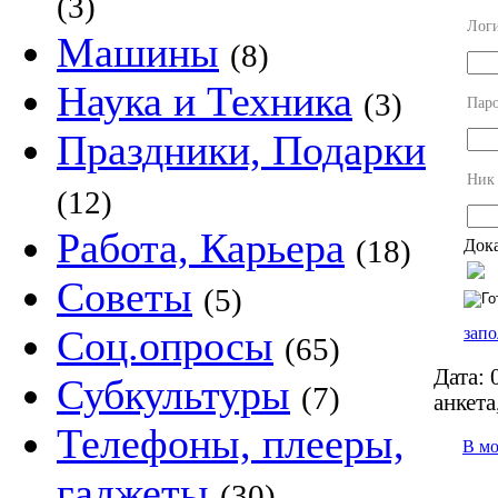
(3)
Лог
Машины
(8)
Наука и Техника
(3)
Пар
Праздники, Подарки
Ник
(12)
Работа, Карьера
(18)
Дока
Советы
(5)
Соц.опросы
запо
(65)
Дата:
0
Субкультуры
(7)
анкета
Телефоны, плееры,
В м
гаджеты
(30)