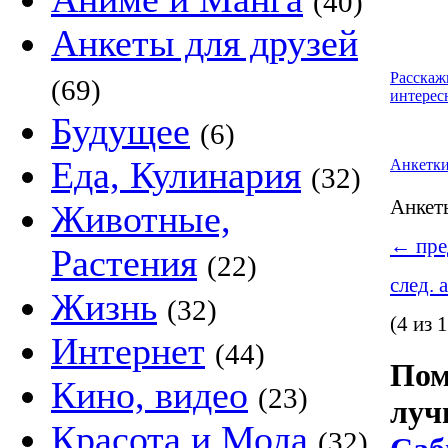
(40)
Анкеты для друзей
Расскаж
(69)
интерес
Будущее
(6)
Еда, Кулинария
Анкетк
(32)
Анке
Животные,
←
пре
Растения
(22)
след. 
Жизнь
(32)
(4 из 
Интернет
(44)
Пом
Кино, видео
(23)
луч
Красота и Мода
(32)