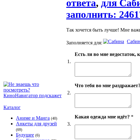
ответа
,
для Саби
заполнить: 2461
Так хочется быть лучше! Мне важ
Саби
Заполняется для:
Есть ли во мне недостаток, 
1.
Что тебя во мне раздражает
2.
Каталог
Какая одежда мне идёт?
*
Аниме и Манга
(40)
Анкеты для друзей
3.
(69)
Будущее
(6)