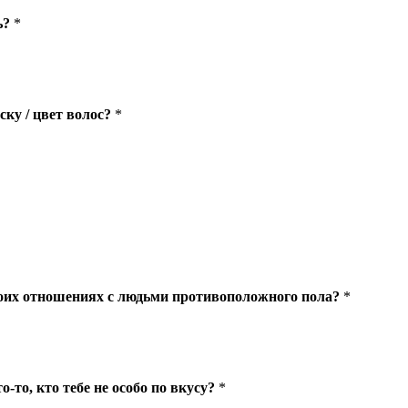
ь?
*
ку / цвет волос?
*
моих отношениях с людьми противоположного пола?
*
о-то, кто тебе не особо по вкусу?
*