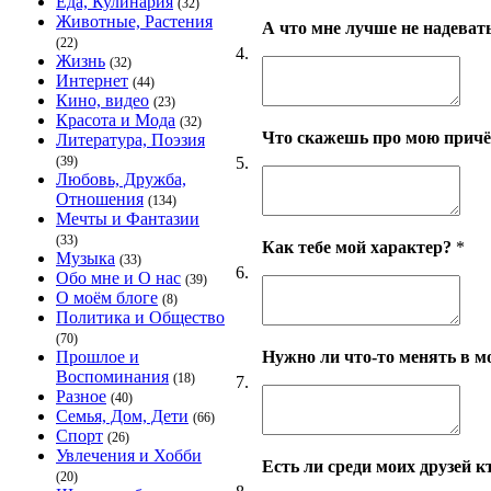
Еда, Кулинария
(32)
Животные, Растения
А что мне лучше не надеват
(22)
4.
Жизнь
(32)
Интернет
(44)
Кино, видео
(23)
Красота и Мода
(32)
Что скажешь про мою причёс
Литература, Поэзия
5.
(39)
Любовь, Дружба,
Отношения
(134)
Мечты и Фантазии
(33)
Как тебе мой характер?
*
Музыка
(33)
6.
Обо мне и О нас
(39)
О моём блоге
(8)
Политика и Общество
(70)
Нужно ли что-то менять в 
Прошлое и
Воспоминания
(18)
7.
Разное
(40)
Семья, Дом, Дети
(66)
Спорт
(26)
Увлечения и Хобби
Есть ли среди моих друзей кт
(20)