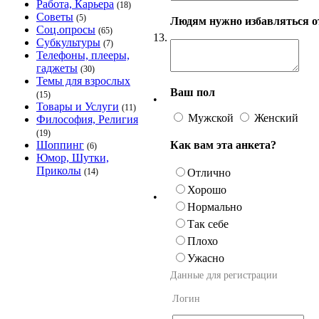
Работа, Карьера
(18)
Советы
(5)
Людям нужно избавляться от
Соц.опросы
(65)
13.
Субкультуры
(7)
Телефоны, плееры,
гаджеты
(30)
Темы для взрослых
Ваш пол
(15)
•
Товары и Услуги
(11)
Мужской
Женский
Философия, Религия
(19)
Как вам эта анкета?
Шоппинг
(6)
Юмор, Шутки,
Приколы
Отлично
(14)
Хорошо
•
Нормально
Так себе
Плохо
Ужасно
Данные для регистрации
Логин