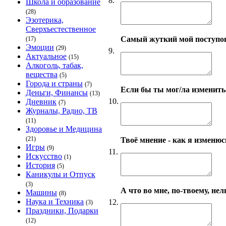
8.
Школа и образование
(28)
Эзотерика,
Сверхъестественное
Самый жуткий мой поступо
(17)
Эмоции
(29)
9.
Актуальное
(15)
Алкоголь, табак,
вещества
(5)
Города и страны
(7)
Если бы ты мог/ла изменить 
Деньги, Финансы
(13)
10.
Дневник
(7)
Журналы, Радио, ТВ
(11)
Здоровье и Медицина
(21)
Твоё мнение - как я изменюсь
Игры
(9)
11.
Искусство
(1)
История
(5)
Каникулы и Отпуск
(3)
А что во мне, по-твоему, нел
Машины
(8)
Наука и Техника
12.
(3)
Праздники, Подарки
(12)