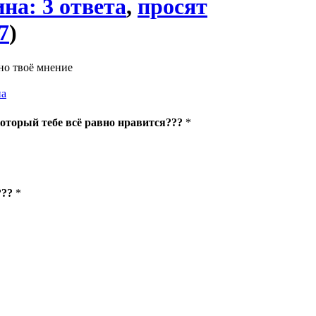
на: 3 ответа
,
просят
7
)
но твоё мнение
на
который тебе всё равно нравится???
*
???
*