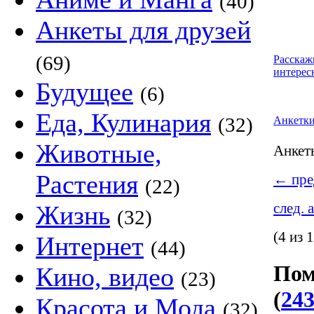
(40)
Анкеты для друзей
(69)
Расскаж
интерес
Будущее
(6)
Еда, Кулинария
(32)
Анкетк
Животные,
Анке
Растения
←
пре
(22)
след. 
Жизнь
(32)
(4 из 
Интернет
(44)
Пом
Кино, видео
(23)
(
243
Красота и Мода
(32)