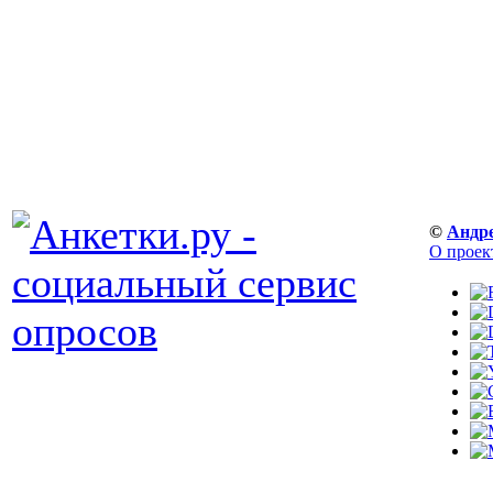
©
Андр
О проек