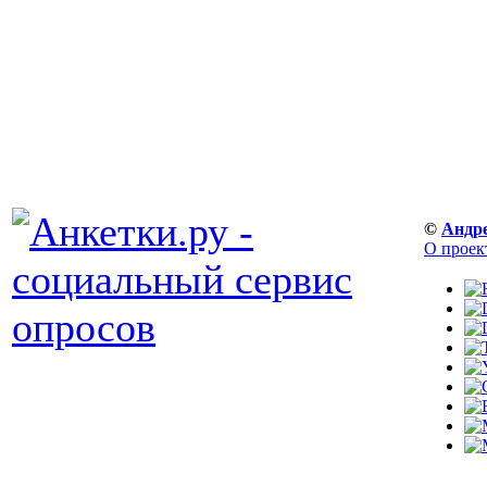
©
Андр
О проек