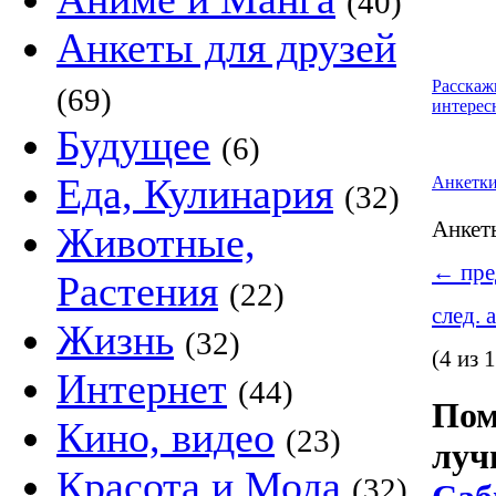
(40)
Анкеты для друзей
Расскаж
(69)
интерес
Будущее
(6)
Еда, Кулинария
Анкетк
(32)
Анке
Животные,
←
пре
Растения
(22)
след. 
Жизнь
(32)
(4 из 
Интернет
(44)
Пом
Кино, видео
(23)
луч
Красота и Мода
(32)