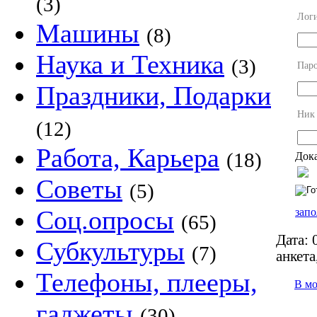
(3)
Лог
Машины
(8)
Наука и Техника
(3)
Пар
Праздники, Подарки
Ник
(12)
Работа, Карьера
(18)
Дока
Советы
(5)
Соц.опросы
запо
(65)
Дата:
0
Субкультуры
(7)
анкета
Телефоны, плееры,
В м
гаджеты
(30)