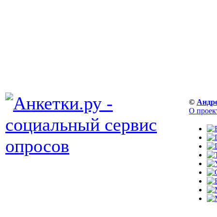
©
Андр
О проек