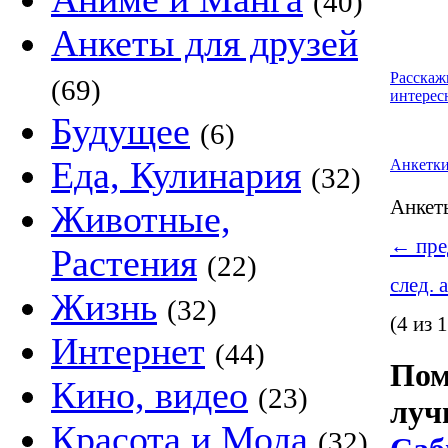
(40)
Анкеты для друзей
Расскаж
(69)
интерес
Будущее
(6)
Еда, Кулинария
Анкетк
(32)
Анке
Животные,
←
пре
Растения
(22)
след. 
Жизнь
(32)
(4 из 
Интернет
(44)
Пом
Кино, видео
(23)
луч
Красота и Мода
(32)