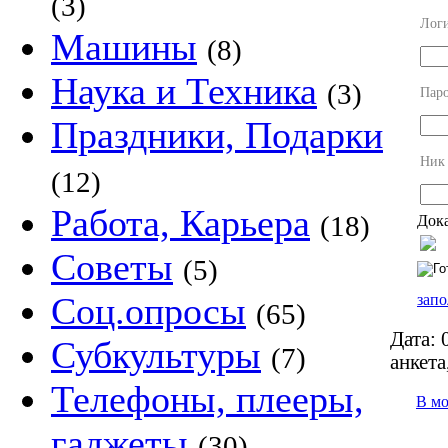
(3)
Лог
Машины
(8)
Наука и Техника
(3)
Пар
Праздники, Подарки
Ник
(12)
Работа, Карьера
(18)
Дока
Советы
(5)
Соц.опросы
запо
(65)
Дата:
0
Субкультуры
(7)
анкета
Телефоны, плееры,
В м
гаджеты
(30)