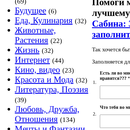
Помоги м
(69)
Будущее
(6)
лучшем
Еда, Кулинария
(32)
Сабина: 
Животные,
заполнит
Растения
(22)
Жизнь
Так хочется б
(32)
Интернет
(44)
Заполняется дл
Кино, видео
(23)
Есть ли во мн
Красота и Мода
нравится???
*
(32)
1.
Литература, Поэзия
(39)
Любовь, Дружба,
Что тебя во м
2.
Отношения
(134)
Мечты и Фантазии