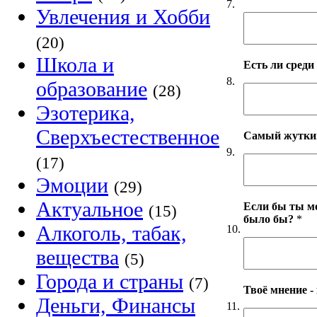
7.
Увлечения и Хобби
(20)
Школа и
Есть ли среди 
8.
образование
(28)
Эзотерика,
Сверхъестественное
Самый жуткий
9.
(17)
Эмоции
(29)
Актуальное
Если бы ты мо
(15)
было бы?
*
Алкоголь, табак,
10.
вещества
(5)
Города и страны
(7)
Твоё мнение -
Деньги, Финансы
11.