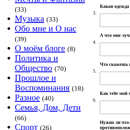
Какая одежда 
(33)
3.
Музыка
(33)
Обо мне и О нас
А что мне луч
(39)
4.
О моём блоге
(8)
Политика и
Что скажешь п
Общество
(70)
5.
Прошлое и
Воспоминания
(18)
Как тебе мой 
Разное
(40)
6.
Семья, Дом, Дети
(66)
Нужно ли что
Спорт
(26)
противополож