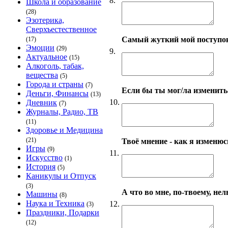
8.
Школа и образование
(28)
Эзотерика,
Сверхъестественное
Самый жуткий мой поступо
(17)
Эмоции
(29)
9.
Актуальное
(15)
Алкоголь, табак,
вещества
(5)
Города и страны
(7)
Если бы ты мог/ла изменить 
Деньги, Финансы
(13)
10.
Дневник
(7)
Журналы, Радио, ТВ
(11)
Здоровье и Медицина
(21)
Твоё мнение - как я изменюсь
Игры
(9)
11.
Искусство
(1)
История
(5)
Каникулы и Отпуск
(3)
А что во мне, по-твоему, нел
Машины
(8)
Наука и Техника
12.
(3)
Праздники, Подарки
(12)