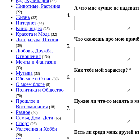
Еда, Кулинария
(32)
Животные, Растения
А что мне лучше не надеват
(22)
4.
Жизнь
(32)
Интернет
(44)
Кино, видео
(23)
Красота и Мода
(32)
Что скажешь про мою причёс
Литература, Поэзия
5.
(39)
Любовь, Дружба,
Отношения
(134)
Мечты и Фантазии
(33)
Как тебе мой характер?
*
Музыка
(33)
6.
Обо мне и О нас
(39)
О моём блоге
(8)
Политика и Общество
(70)
Нужно ли что-то менять в 
Прошлое и
Воспоминания
(18)
7.
Разное
(40)
Семья, Дом, Дети
(66)
Спорт
(26)
Увлечения и Хобби
Есть ли среди моих друзей кт
(20)