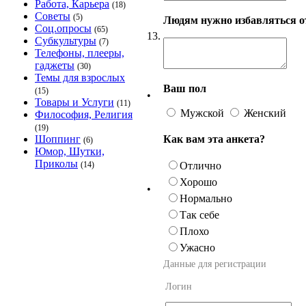
Работа, Карьера
(18)
Советы
(5)
Людям нужно избавляться от
Соц.опросы
(65)
13.
Субкультуры
(7)
Телефоны, плееры,
гаджеты
(30)
Темы для взрослых
Ваш пол
(15)
•
Товары и Услуги
(11)
Мужской
Женский
Философия, Религия
(19)
Как вам эта анкета?
Шоппинг
(6)
Юмор, Шутки,
Приколы
Отлично
(14)
Хорошо
•
Нормально
Так себе
Плохо
Ужасно
Данные для регистрации
Логин