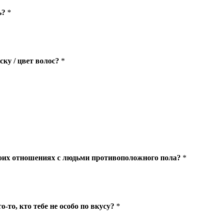
ь?
*
ку / цвет волос?
*
моих отношениях с людьми противоположного пола?
*
о-то, кто тебе не особо по вкусу?
*