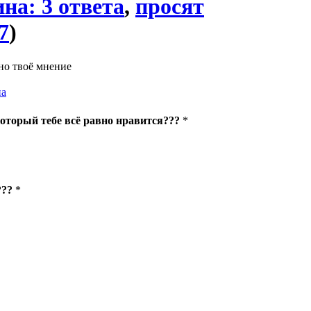
на: 3 ответа
,
просят
7
)
но твоё мнение
на
который тебе всё равно нравится???
*
???
*