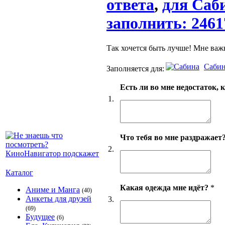
ответа
,
для Саби
заполнить: 2461
Так хочется быть лучше! Мне важ
Саби
Заполняется для:
Есть ли во мне недостаток, 
1.
Что тебя во мне раздражает
2.
Каталог
Какая одежда мне идёт?
*
Аниме и Манга
(40)
Анкеты для друзей
3.
(69)
Будущее
(6)