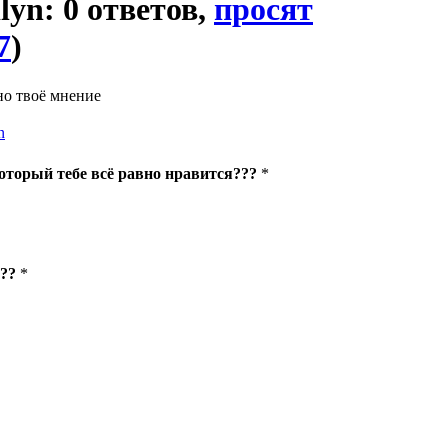
lyn: 0 ответов,
просят
7
)
но твоё мнение
n
который тебе всё равно нравится???
*
???
*