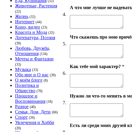
Еда, Кулинария
(32)
Животные, Растения
А что мне лучше не надеват
(22)
4.
Жизнь
(32)
Интернет
(44)
Кино, видео
(23)
Красота и Мода
(32)
Что скажешь про мою причёс
Литература, Поэзия
5.
(39)
Любовь, Дружба,
Отношения
(134)
Мечты и Фантазии
(33)
Как тебе мой характер?
*
Музыка
(33)
6.
Обо мне и О нас
(39)
О моём блоге
(8)
Политика и
Общество
(70)
Нужно ли что-то менять в м
Прошлое и
Воспоминания
(18)
7.
Разное
(40)
Семья, Дом, Дети
(66)
Спорт
(26)
Увлечения и Хобби
Есть ли среди моих друзей кт
(20)