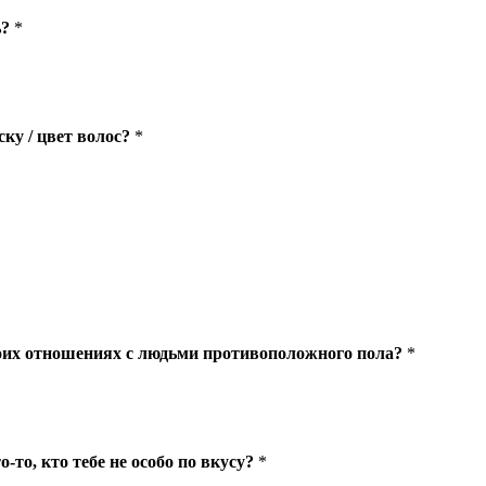
ь?
*
ку / цвет волос?
*
оих отношениях с людьми противоположного пола?
*
о-то, кто тебе не особо по вкусу?
*