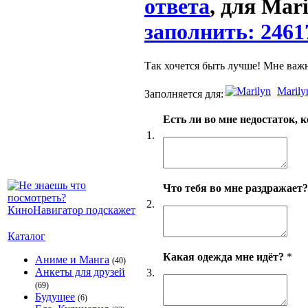
ответа
, для Mari
заполнить: 2461
Так хочется быть лучше! Мне важ
Marily
Заполняется для:
Есть ли во мне недостаток, 
1.
Что тебя во мне раздражает
2.
Каталог
Какая одежда мне идёт?
*
Аниме и Манга
(40)
Анкеты для друзей
3.
(69)
Будущее
(6)