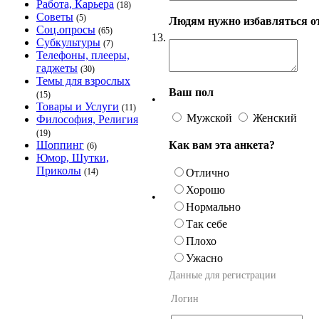
Работа, Карьера
(18)
Советы
(5)
Людям нужно избавляться от
Соц.опросы
(65)
13.
Субкультуры
(7)
Телефоны, плееры,
гаджеты
(30)
Темы для взрослых
Ваш пол
(15)
•
Товары и Услуги
(11)
Мужской
Женский
Философия, Религия
(19)
Как вам эта анкета?
Шоппинг
(6)
Юмор, Шутки,
Приколы
Отлично
(14)
Хорошо
•
Нормально
Так себе
Плохо
Ужасно
Данные для регистрации
Логин