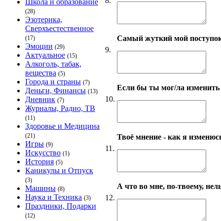
8.
Школа и образование
(28)
Эзотерика,
Сверхъестественное
Самый жуткий мой поступо
(17)
Эмоции
(29)
9.
Актуальное
(15)
Алкоголь, табак,
вещества
(5)
Города и страны
(7)
Если бы ты мог/ла изменить 
Деньги, Финансы
(13)
10.
Дневник
(7)
Журналы, Радио, ТВ
(11)
Здоровье и Медицина
(21)
Твоё мнение - как я изменюсь
Игры
(9)
11.
Искусство
(1)
История
(5)
Каникулы и Отпуск
(3)
А что во мне, по-твоему, нел
Машины
(8)
Наука и Техника
12.
(3)
Праздники, Подарки
(12)