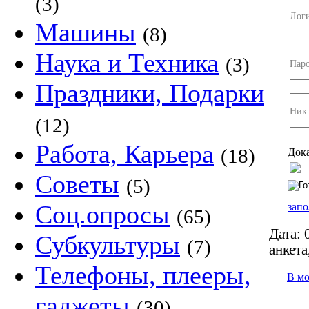
(3)
Лог
Машины
(8)
Наука и Техника
(3)
Пар
Праздники, Подарки
Ник
(12)
Работа, Карьера
(18)
Дока
Советы
(5)
Соц.опросы
запо
(65)
Дата:
0
Субкультуры
(7)
анкета
Телефоны, плееры,
В м
гаджеты
(30)