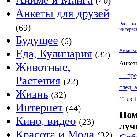
(40)
Анкеты для друзей
Расскаж
(69)
интерес
Будущее
(6)
Еда, Кулинария
Анкетк
(32)
Анке
Животные,
←
пре
Растения
(22)
след. 
Жизнь
(32)
(9 из 
Интернет
(44)
Пом
Кино, видео
(23)
луч
Красота и Мода
(32)