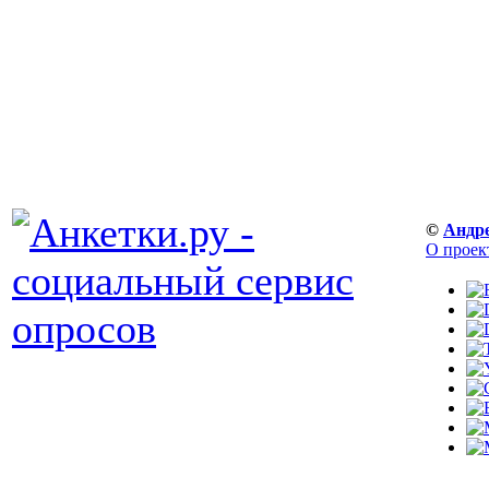
©
Андр
О проек