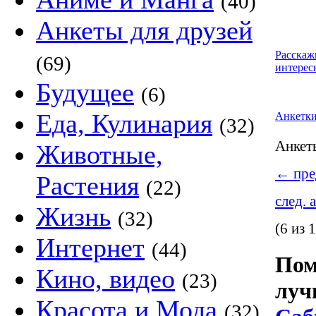
(40)
Анкеты для друзей
Расскаж
(69)
интерес
Будущее
(6)
Еда, Кулинария
Анкетк
(32)
Анке
Животные,
←
пре
Растения
(22)
след. 
Жизнь
(32)
(6 из 
Интернет
(44)
Пом
Кино, видео
(23)
луч
Красота и Мода
(32)