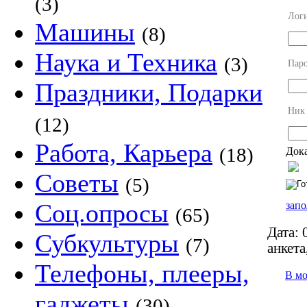
(3)
Лог
Машины
(8)
Наука и Техника
(3)
Пар
Праздники, Подарки
Ник
(12)
Работа, Карьера
(18)
Дока
Советы
(5)
Соц.опросы
запо
(65)
Дата:
0
Субкультуры
(7)
анкета
Телефоны, плееры,
В м
гаджеты
(30)