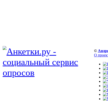
©
Андр
О проек