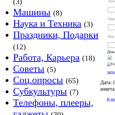
(3)
Лог
Машины
(8)
Пар
Наука и Техника
(3)
Праздники, Подарки
Ник
(12)
Дока
Работа, Карьера
(18)
Советы
(5)
запо
Соц.опросы
(65)
Дата:
0
анкета
Субкультуры
(7)
В м
Телефоны, плееры,
гаджеты
(30)