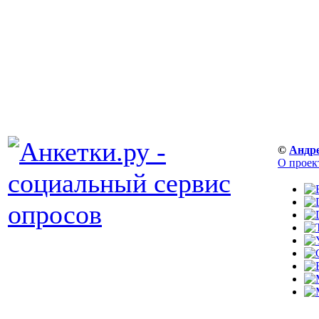
©
Андр
О проек