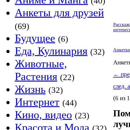
(40)
Анкеты для друзей
(69)
Расскаж
интерес
Будущее
(6)
Еда, Кулинария
(32)
Анкетк
Животные,
Анке
Растения
←
пре
(22)
след. 
Жизнь
(32)
(6 из 
Интернет
(44)
Пом
Кино, видео
(23)
луч
Красота и Мода
(32)