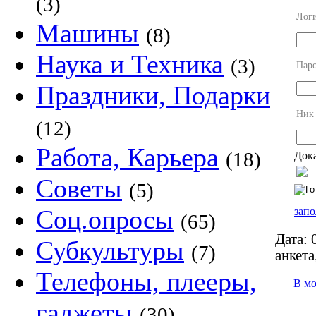
(3)
Лог
Машины
(8)
Наука и Техника
(3)
Пар
Праздники, Подарки
Ник
(12)
Работа, Карьера
(18)
Дока
Советы
(5)
Соц.опросы
запо
(65)
Дата:
0
Субкультуры
(7)
анкета
Телефоны, плееры,
В м
гаджеты
(30)