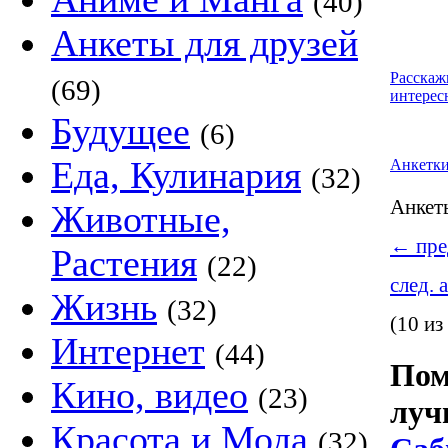
(40)
Анкеты для друзей
Расскаж
(69)
интерес
Будущее
(6)
Еда, Кулинария
Анкетк
(32)
Анке
Животные,
←
пре
Растения
(22)
след. 
Жизнь
(32)
(10 из
Интернет
(44)
Пом
Кино, видео
(23)
луч
Красота и Мода
(32)