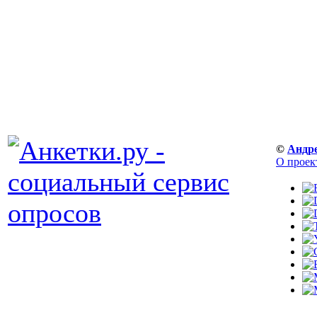
©
Андр
О проек