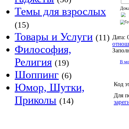
Темы для взрослых
Дока
(15)
Товары и Услуги
(11)
Дата:
0
отнош
Философия,
Запол
Религия
(19)
В м
Шоппинг
(6)
Код э
Юмор, Шутки,
Для п
Приколы
(14)
зарег