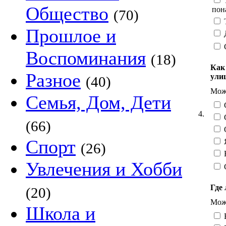
Т
Общество
пон
(70)
Т
Прошлое и
Д
Воспоминания
(18)
Как
Разное
ули
(40)
Можн
Семья, Дом, Дети
С
4.
С
(66)
О
Спорт
Я
(26)
Н
Увлечения и Хобби
Где 
(20)
Можн
Школа и
В