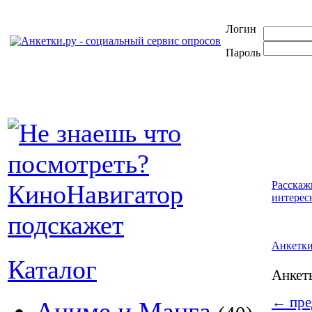
Логин
Пароль
Расскаж
интерес
Анкетк
Каталог
Анке
←
пре
Аниме и Манга