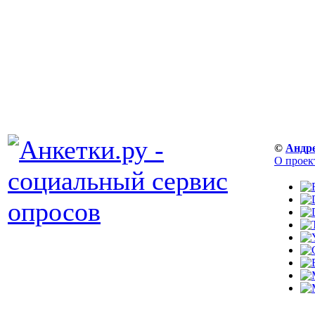
©
Андр
О проек