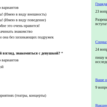
Гражда
о вариантов
23 воп
а! (Имею в виду внешность)
Разреш
а! (Имею в виду поведение)
вступа
не это очень нравится!
ачинать знакомство
ли она без хихикающих подружек
Социал
24 воп
ой взгляд, знакомиться с девушкой?
*
пишу к
о вариантов
иссле
ой
Ваше 
9 вопр
риятиях (театры, концерты)
Вакцин