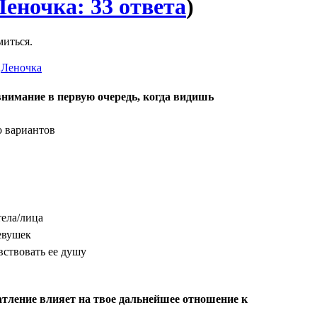
Леночка: 33 ответа
)
миться.
Леночка
нимание в первую очередь, когда видишь
о вариантов
тела/лица
евушек
вствовать ее душу
атление влияет на твое дальнейшее отношение к