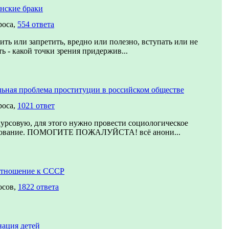
нские браки
роса,
554 ответа
ить или запретить, вредно или полезно, вступать или не
ть - какой точки зрения придержив...
ьная проблема проституции в российском обществе
роса,
1021 ответ
урсовую, для этого нужно провести социологическое
дование. ПОМОГИТЕ ПОЖАЛУЙСТА! всё анони...
отношение к СССР
осов,
1822 ответа
ация детей