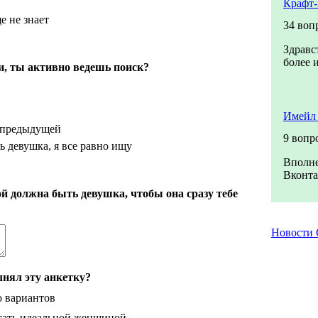
Крафт-
е не знает
34 воп
Здравс
более 
и, ты активно ведешь поиск?
Имейл 
 предыдущей
9 вопр
ь девушка, я все равно ищу
Вполне
Вконта
й должна быть девушка, чтобы она сразу тебе
Новости
лнял эту анкетку?
о вариантов
тать идеальной женщиной