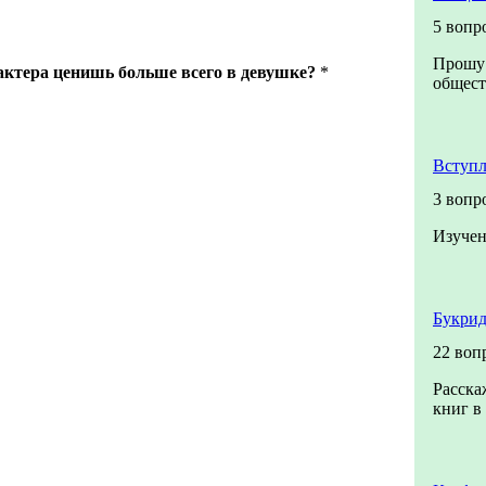
5 вопр
Прошу 
актера ценишь больше всего в девушке?
*
общест
Вступл
3 вопр
Изучен
Букрид
22 воп
Расска
книг в