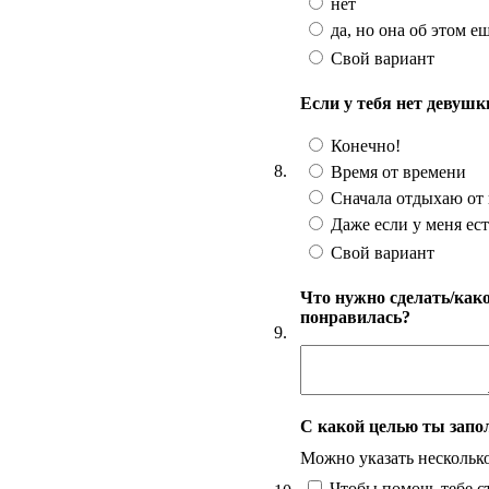
нет
да, но она об этом ещ
Свой вариант
Если у тебя нет девушк
Конечно!
8.
Время от времени
Сначала отдыхаю от
Даже если у меня ест
Свой вариант
Что нужно сделать/како
понравилась?
9.
С какой целью ты запо
Можно указать нескольк
Чтобы помочь тебе с