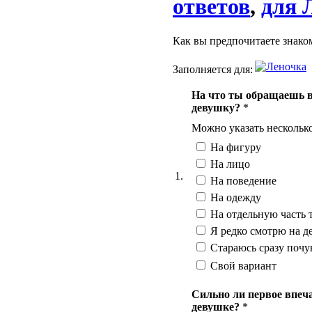
ответов
,
для 
Как вы предпочитаете знако
Заполняется для:
На что ты обращаешь в
девушку?
*
Можно указать нескольк
На фигуру
На лицо
1.
На поведение
На одежду
На отдельную часть 
Я редко смотрю на д
Стараюсь сразу почу
Свой вариант
Сильно ли первое впеч
девушке?
*