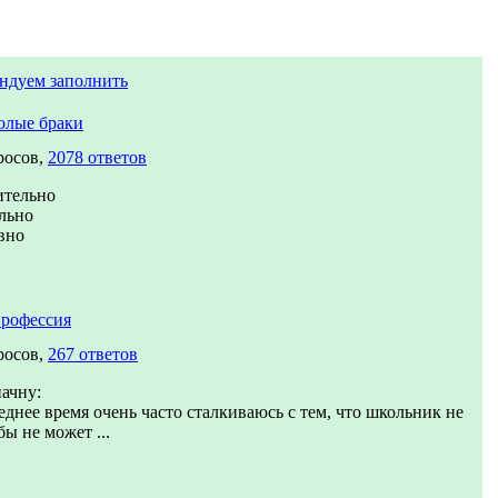
ндуем заполнить
олые браки
росов,
2078 ответов
ительно
льно
вно
рофессия
росов,
267 ответов
начну:
еднее время очень часто сталкиваюсь с тем, что школьник не
бы не может ...