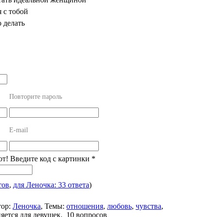
 с тобой
о делать
Повторите пароль
E-mail
от! Введите код с картинки
*
тов
,
для Леночка: 33 ответа
)
ор:
Леночка
,
Темы:
отношения
,
любовь
,
чувства
,
яется для девушек, 10 вопросов