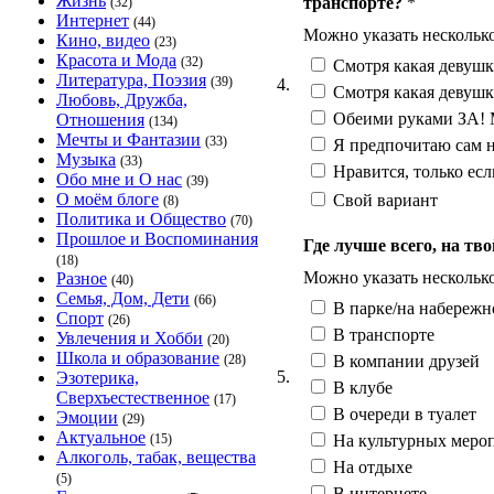
Жизнь
транспорте?
*
(32)
Интернет
(44)
Можно указать нескольк
Кино, видео
(23)
Красота и Мода
(32)
Смотря какая девушк
Литература, Поэзия
(39)
4.
Смотря какая девушк
Любовь, Дружба,
Обеими руками ЗА! М
Отношения
(134)
Мечты и Фантазии
(33)
Я предпочитаю сам н
Музыка
(33)
Нравится, только ес
Обо мне и О нас
(39)
О моём блоге
Свой вариант
(8)
Политика и Общество
(70)
Прошлое и Воспоминания
Где лучше всего, на тв
(18)
Можно указать нескольк
Разное
(40)
Семья, Дом, Дети
(66)
В парке/на набережн
Спорт
(26)
В транспорте
Увлечения и Хобби
(20)
Школа и образование
В компании друзей
(28)
5.
Эзотерика,
В клубе
Сверхъестественное
(17)
В очереди в туалет
Эмоции
(29)
Актуальное
На культурных мероп
(15)
Алкоголь, табак, вещества
На отдыхе
(5)
В интернете