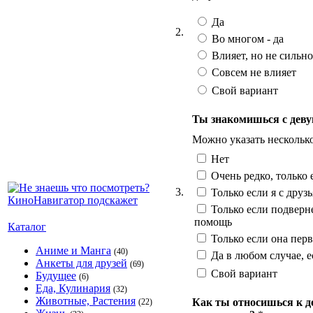
Да
2.
Во многом - да
Влияет, но не сильно
Совсем не влияет
Свой вариант
Ты знакомишься с деву
Можно указать нескольк
Нет
Очень редко, только 
3.
Только если я с друз
Только если подверн
помощь
Каталог
Только если она перв
Аниме и Манга
(40)
Да в любом случае, 
Анкеты для друзей
(69)
Свой вариант
Будущее
(6)
Еда, Кулинария
(32)
Животные, Растения
Как ты относишься к д
(22)