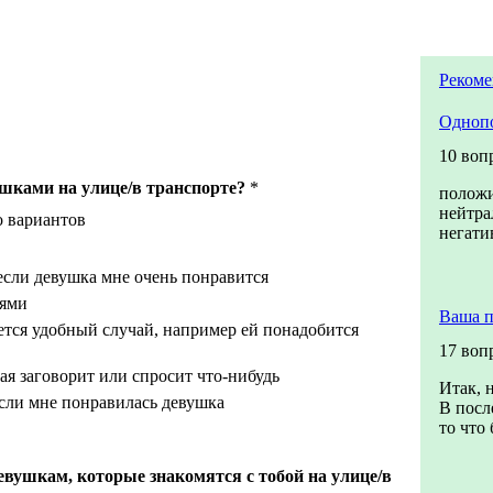
Рекоме
Одноп
10 воп
шками на улице/в транспорте?
*
полож
нейтра
о вариантов
негати
если девушка мне очень понравится
ьями
Ваша п
ется удобный случай, например ей понадобится
17 воп
ая заговорит или спросит что-нибудь
Итак, 
если мне понравилась девушка
В посл
то что 
евушкам, которые знакомятся с тобой на улице/в