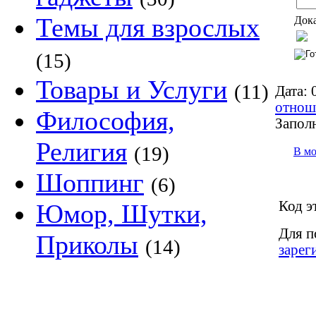
Темы для взрослых
Дока
(15)
Товары и Услуги
(11)
Дата:
0
отнош
Философия,
Запол
Религия
(19)
В м
Шоппинг
(6)
Код э
Юмор, Шутки,
Для п
Приколы
(14)
зарег