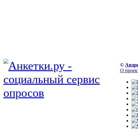
©
Андр
О проек