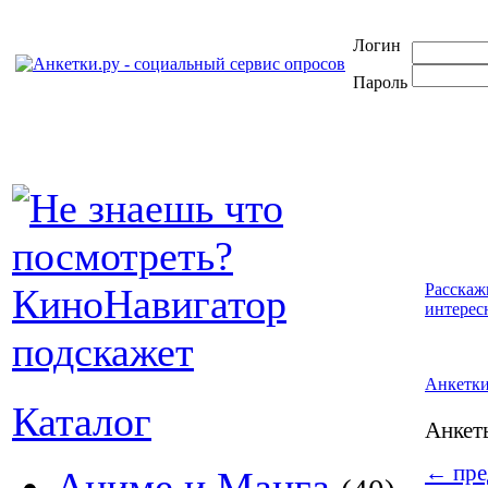
Логин
Пароль
Расскаж
интерес
Анкетк
Каталог
Анке
←
пре
Аниме и Манга