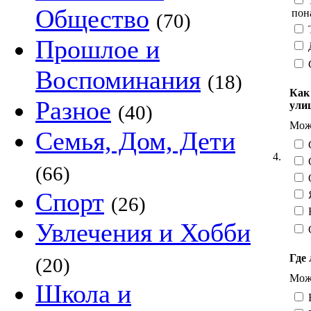
Т
Общество
пон
(70)
Т
Прошлое и
Д
Воспоминания
(18)
Как
Разное
ули
(40)
Можн
Семья, Дом, Дети
С
4.
С
(66)
О
Спорт
Я
(26)
Н
Увлечения и Хобби
Где 
(20)
Можн
Школа и
В