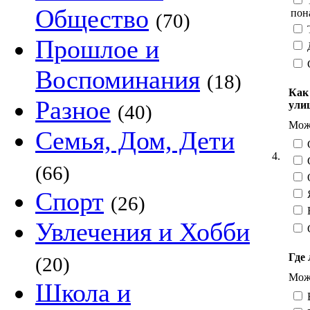
Т
Общество
пон
(70)
Т
Прошлое и
Д
Воспоминания
(18)
Как
Разное
ули
(40)
Можн
Семья, Дом, Дети
С
4.
С
(66)
О
Спорт
Я
(26)
Н
Увлечения и Хобби
Где 
(20)
Можн
Школа и
В