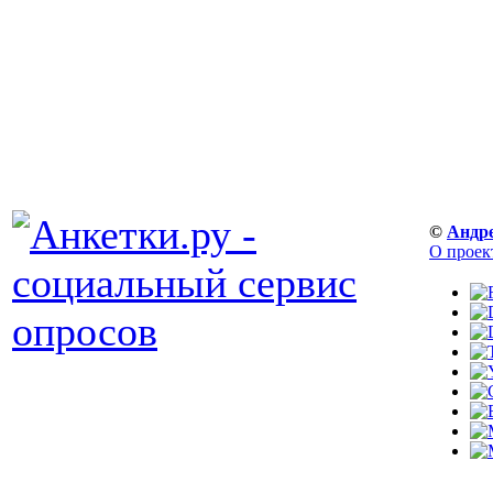
©
Андр
О проек