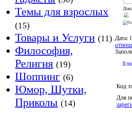
Темы для взрослых
Дока
(15)
Товары и Услуги
(11)
Дата:
0
отнош
Философия,
Запол
Религия
(19)
В м
Шоппинг
(6)
Код э
Юмор, Шутки,
Для п
Приколы
(14)
зарег