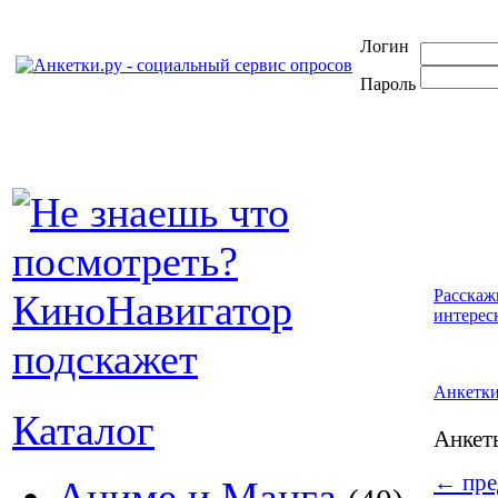
Логин
Пароль
Расскаж
интерес
Анкетк
Каталог
Анке
←
пре
Аниме и Манга