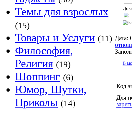
Темы для взрослых
Дока
(15)
Товары и Услуги
(11)
Дата:
0
отнош
Философия,
Запол
Религия
(19)
В м
Шоппинг
(6)
Код э
Юмор, Шутки,
Для п
Приколы
(14)
зарег