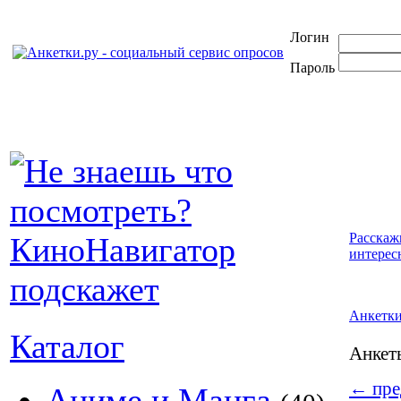
Логин
Пароль
Расскаж
интерес
Анкетк
Каталог
Анке
←
пре
Аниме и Манга