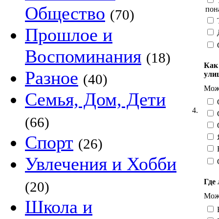
Т
Общество
пон
(70)
Т
Прошлое и
Д
Воспоминания
(18)
Как
Разное
ули
(40)
Можн
Семья, Дом, Дети
С
4.
С
(66)
О
Спорт
Я
(26)
Н
Увлечения и Хобби
Где 
(20)
Можн
Школа и
В