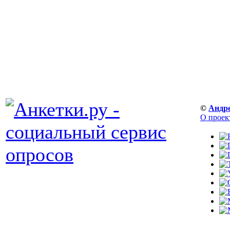
©
Андр
О проек