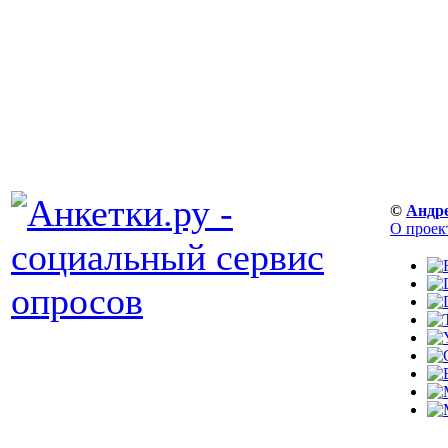
©
Андр
О проек