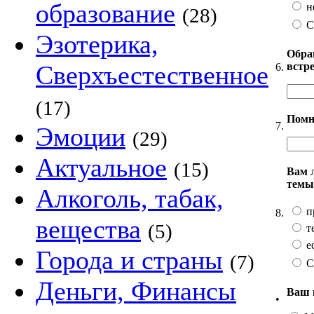
образование
н
(28)
С
Эзотерика,
Обра
встр
Сверхъестественное
6.
(17)
Помн
7.
Эмоции
(29)
Актуальное
(15)
Вам 
темы
Алкоголь, табак,
п
8.
вещества
(5)
т
ес
Города и страны
(7)
С
Деньги, Финансы
Ваш 
•