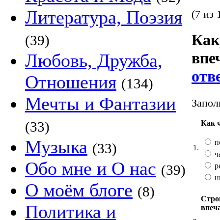
Литература, Поэзия
(7 из 
Как
(39)
впе
Любовь, Дружба,
отв
Отношения
(134)
Мечты и Фантазии
Запол
Как 
(33)
Музыка
п
(33)
1.
ч
Обо мне и О нас
р
(39)
н
О моём блоге
(8)
Стро
Политика и
впеч