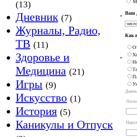
М
(13)
Ваш 
Дневник
(7)
•
Журналы, Радио,
Как 
ТВ
(11)
О
Здоровье и
Х
•
Н
Медицина
Та
(21)
П
Игры
(9)
У
Данны
Искусство
(1)
Логи
История
(5)
Каникулы и Отпуск
Парол