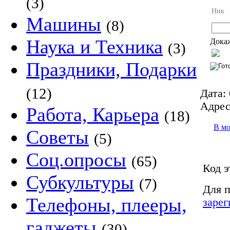
(3)
Ник
Машины
(8)
Наука и Техника
Докаж
(3)
Праздники, Подарки
(12)
Дата:
Адрес
Работа, Карьера
(18)
В м
Советы
(5)
Соц.опросы
(65)
Код э
Субкультуры
(7)
Для п
Телефоны, плееры,
зарег
гаджеты
(30)