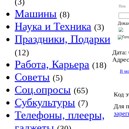
(3)
Ник
Машины
(8)
Наука и Техника
Докаж
(3)
Праздники, Подарки
(12)
Дата:
Адрес
Работа, Карьера
(18)
В м
Советы
(5)
Соц.опросы
(65)
Код э
Субкультуры
(7)
Для п
Телефоны, плееры,
зарег
гаджеты
(30)