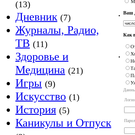
М
(13)
Ваш 
Дневник
(7)
•
Журналы, Радио,
Как 
ТВ
(11)
О
Здоровье и
Х
•
Н
Медицина
Та
(21)
П
Игры
(9)
У
Данны
Искусство
(1)
Логи
История
(5)
Каникулы и Отпуск
Парол