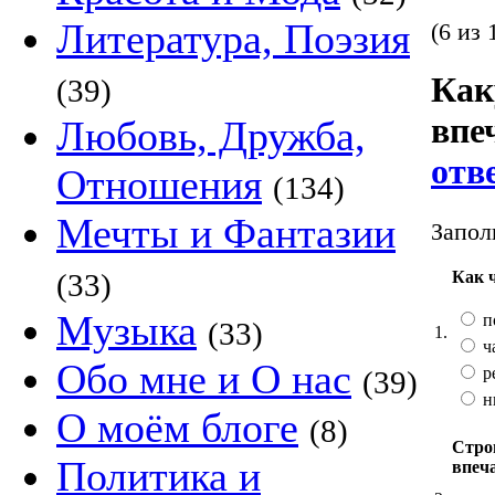
Литература, Поэзия
(6 из 
Как
(39)
впе
Любовь, Дружба,
отв
Отношения
(134)
Мечты и Фантазии
Запол
Как 
(33)
Музыка
п
(33)
1.
ч
Обо мне и О нас
р
(39)
н
О моём блоге
(8)
Стро
Политика и
впеч