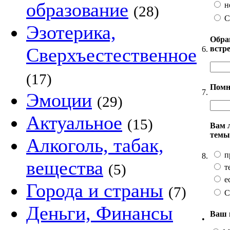
образование
н
(28)
С
Эзотерика,
Обра
встр
Сверхъестественное
6.
(17)
Помн
7.
Эмоции
(29)
Актуальное
(15)
Вам 
темы
Алкоголь, табак,
п
8.
вещества
(5)
т
ес
Города и страны
(7)
С
Деньги, Финансы
Ваш 
•