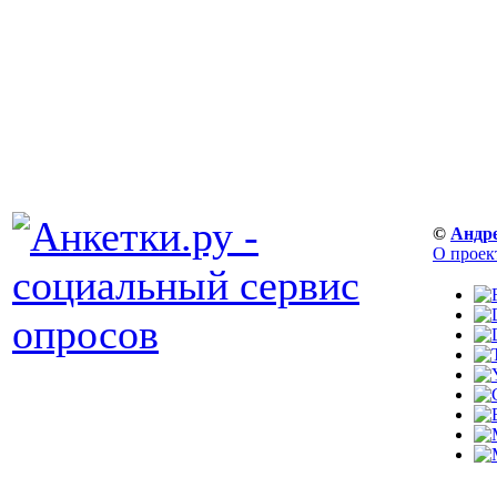
©
Андр
О проек