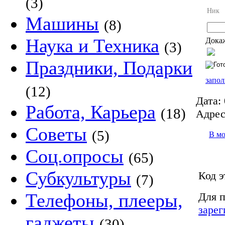
(3)
Ник
Машины
(8)
Наука и Техника
Докаж
(3)
Праздники, Подарки
запол
(12)
Дата:
Работа, Карьера
(18)
Адрес
Советы
(5)
В м
Соц.опросы
(65)
Субкультуры
Код э
(7)
Телефоны, плееры,
Для п
зарег
гаджеты
(30)