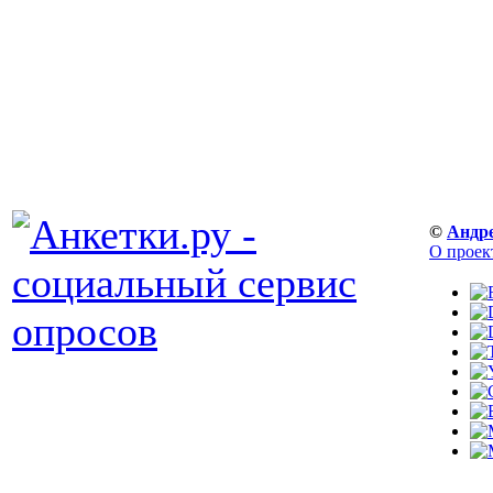
©
Андр
О проек