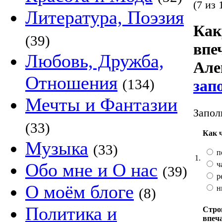
(7 из 
Литература, Поэзия
Как
(39)
впе
Любовь, Дружба,
Але
Отношения
(134)
зап
Мечты и Фантазии
Запол
(33)
Как 
Музыка
(33)
п
1.
Обо мне и О нас
ч
(39)
р
О моём блоге
н
(8)
Политика и
Стро
впеч