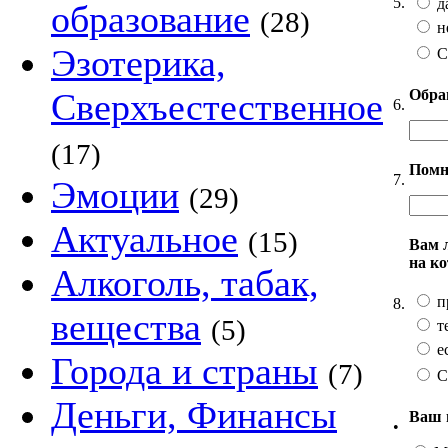
5.
д
образование
(28)
н
Эзотерика,
С
Обра
Сверхъестественное
6.
(17)
Помн
7.
Эмоции
(29)
Актуальное
(15)
Вам 
на к
Алкоголь, табак,
п
8.
вещества
(5)
т
ес
Города и страны
(7)
С
Деньги, Финансы
Ваш 
•