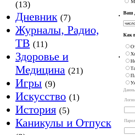
М
(13)
Ваш 
Дневник
(7)
•
Журналы, Радио,
Как 
ТВ
(11)
О
Здоровье и
Х
•
Н
Медицина
Та
(21)
П
Игры
(9)
У
Данны
Искусство
(1)
Логи
История
(5)
Каникулы и Отпуск
Парол