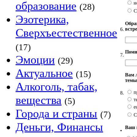
образование
н
(28)
С
Эзотерика,
Обра
встр
Сверхъестественное
6.
(17)
Помн
7.
Эмоции
(29)
Актуальное
(15)
Вам 
темы
Алкоголь, табак,
п
8.
вещества
(5)
т
ес
Города и страны
(7)
С
Деньги, Финансы
Ваш 
•