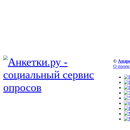
©
Андр
О проек