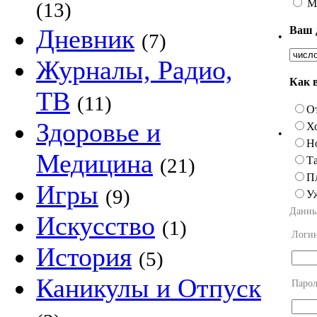
М
(13)
Ваш 
Дневник
(7)
•
Журналы, Радио,
Как 
ТВ
(11)
О
Здоровье и
Х
•
Н
Медицина
Та
(21)
П
Игры
(9)
У
Данны
Искусство
(1)
Логи
История
(5)
Каникулы и Отпуск
Парол