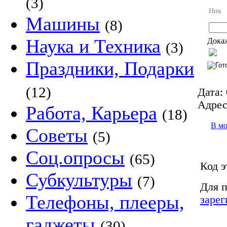
(3)
Ник
Машины
(8)
Наука и Техника
Докаж
(3)
Праздники, Подарки
(12)
Дата:
Адрес
Работа, Карьера
(18)
В м
Советы
(5)
Соц.опросы
(65)
Код э
Субкультуры
(7)
Для п
Телефоны, плееры,
зарег
гаджеты
(30)