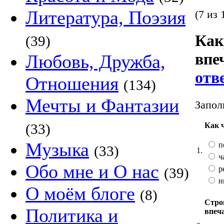
Литература, Поэзия
(7 из 
Как
(39)
впе
Любовь, Дружба,
отв
Отношения
(134)
Мечты и Фантазии
Запол
Как 
(33)
Музыка
п
(33)
1.
ч
Обо мне и О нас
р
(39)
н
О моём блоге
(8)
Стро
Политика и
впеч