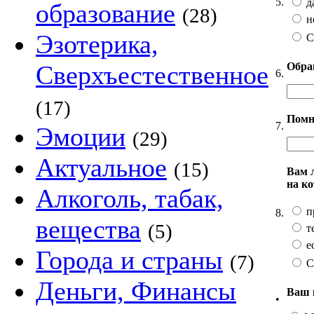
5.
д
образование
(28)
н
Эзотерика,
С
Обра
Сверхъестественное
6.
(17)
Помн
7.
Эмоции
(29)
Актуальное
(15)
Вам 
на к
Алкоголь, табак,
п
8.
вещества
(5)
т
ес
Города и страны
(7)
С
Деньги, Финансы
Ваш 
•