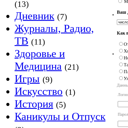
М
(13)
Ваш 
Дневник
(7)
•
Журналы, Радио,
Как 
ТВ
(11)
О
Здоровье и
Х
•
Н
Медицина
Та
(21)
П
Игры
(9)
У
Данны
Искусство
(1)
Логи
История
(5)
Каникулы и Отпуск
Парол