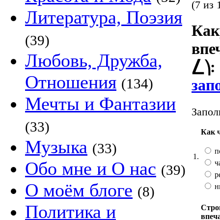
(7 из 
Литература, Поэзия
Как
(39)
впе
Любовь, Дружба,
⎳⎞:
Отношения
(134)
зап
Мечты и Фантазии
Запол
(33)
Как 
Музыка
(33)
п
1.
Обо мне и О нас
ч
(39)
р
О моём блоге
н
(8)
Политика и
Стро
впеч