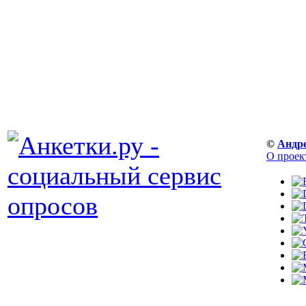
©
Андр
О проек