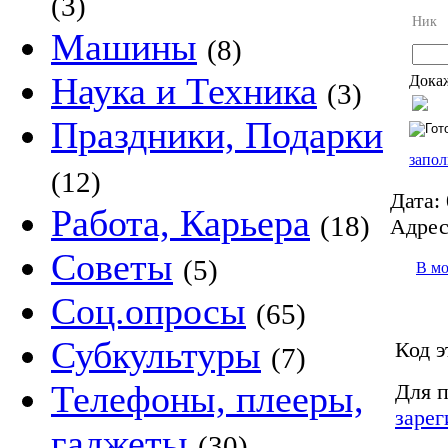
(3)
Ник
Машины
(8)
Наука и Техника
Докаж
(3)
Праздники, Подарки
запол
(12)
Дата:
Работа, Карьера
(18)
Адрес
Советы
(5)
В м
Соц.опросы
(65)
Субкультуры
Код э
(7)
Телефоны, плееры,
Для п
зарег
гаджеты
(30)