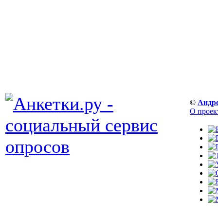
©
Андр
О проек