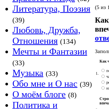
Литература, Поэзия
(5 из 
Как
(39)
впе
Любовь, Дружба,
отв
Отношения
(134)
Мечты и Фантазии
Запол
(33)
Как 
Музыка
п
(33)
1.
ч
Обо мне и О нас
р
(39)
н
О моём блоге
(8)
Стро
Политика и
впеч