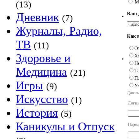
М
(13)
Дневник
Ваш 
(7)
•
Журналы, Радио,
Как 
ТВ
(11)
О
Здоровье и
Х
•
Н
Медицина
(21)
Та
П
Игры
(9)
У
Данны
Искусство
(1)
Логи
История
(5)
Каникулы и Отпуск
Парол