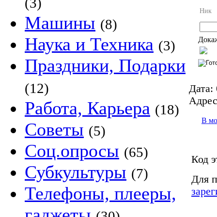
(3)
Ник
Машины
(8)
Наука и Техника
Докаж
(3)
Праздники, Подарки
(12)
Дата:
Адрес
Работа, Карьера
(18)
В м
Советы
(5)
Соц.опросы
(65)
Код э
Субкультуры
(7)
Для п
Телефоны, плееры,
зарег
гаджеты
(30)