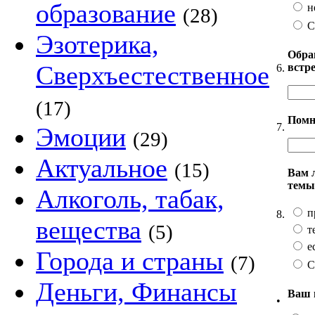
образование
н
(28)
С
Эзотерика,
Обра
Сверхъестественное
встр
6.
(17)
Помн
7.
Эмоции
(29)
Актуальное
(15)
Вам 
темы
Алкоголь, табак,
п
8.
вещества
(5)
т
ес
Города и страны
(7)
С
Деньги, Финансы
Ваш 
•