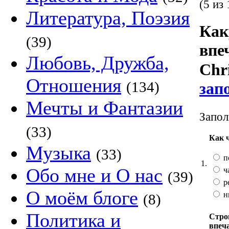
(5 из 
Литература, Поэзия
Как
(39)
впе
Любовь, Дружба,
Chri
Отношения
(134)
зап
Мечты и Фантазии
Запол
(33)
Как 
Музыка
(33)
п
1.
Обо мне и О нас
ч
(39)
р
О моём блоге
н
(8)
Политика и
Стро
впеч