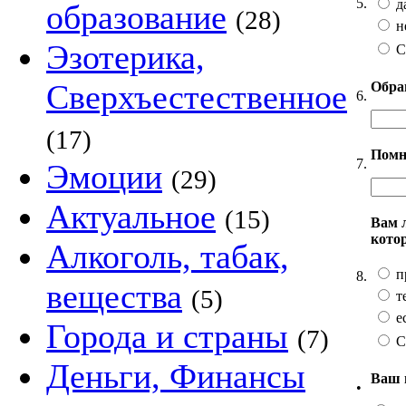
5.
д
образование
(28)
н
Эзотерика,
С
Сверхъестественное
Обра
6.
(17)
Помн
7.
Эмоции
(29)
Актуальное
(15)
Вам 
кото
Алкоголь, табак,
п
8.
вещества
(5)
т
ес
Города и страны
(7)
С
Деньги, Финансы
Ваш 
•