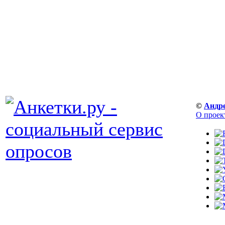
©
Андр
О проек