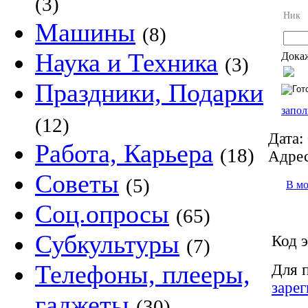
(3)
Ник
Машины
(8)
Наука и Техника
Докаж
(3)
Праздники, Подарки
запол
(12)
Дата:
Работа, Карьера
(18)
Адрес
Советы
(5)
В м
Соц.опросы
(65)
Субкультуры
Код э
(7)
Телефоны, плееры,
Для 
заре
гаджеты
(30)