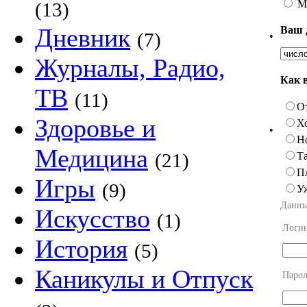
М
(13)
Дневник
Ваш 
(7)
•
Журналы, Радио,
Как 
ТВ
(11)
О
Здоровье и
Х
•
Н
Медицина
(21)
Та
П
Игры
(9)
У
Данны
Искусство
(1)
Логи
История
(5)
Каникулы и Отпуск
Парол