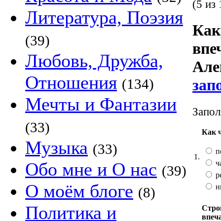
(5 из 
Литература, Поэзия
Как
(39)
впе
Любовь, Дружба,
Але
Отношения
(134)
зап
Мечты и Фантазии
Запол
(33)
Как 
Музыка
(33)
п
1.
ч
Обо мне и О нас
(39)
р
О моём блоге
н
(8)
Политика и
Стро
впеч