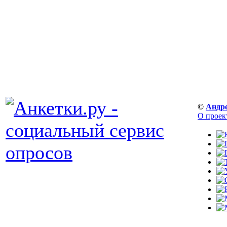
©
Андр
О проек