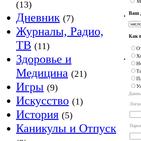
М
(13)
Ваш 
Дневник
•
(7)
Журналы, Радио,
Как 
ТВ
(11)
О
Здоровье и
Х
•
Н
Медицина
Та
(21)
П
Игры
(9)
У
Данны
Искусство
(1)
Логи
История
(5)
Каникулы и Отпуск
Парол