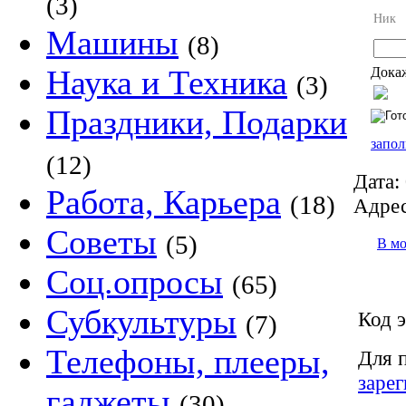
(3)
Ник
Машины
(8)
Наука и Техника
Докаж
(3)
Праздники, Подарки
запол
(12)
Дата:
Работа, Карьера
(18)
Адрес
Советы
(5)
В м
Соц.опросы
(65)
Субкультуры
Код э
(7)
Телефоны, плееры,
Для 
заре
гаджеты
(30)