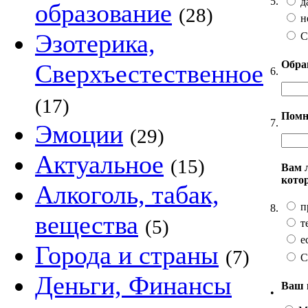
5.
д
образование
(28)
н
Эзотерика,
С
Обра
Сверхъестественное
6.
(17)
Помн
7.
Эмоции
(29)
Актуальное
(15)
Вам 
кото
Алкоголь, табак,
п
8.
вещества
(5)
т
ес
Города и страны
(7)
С
Деньги, Финансы
Ваш 
•