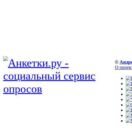
©
Андр
О проек